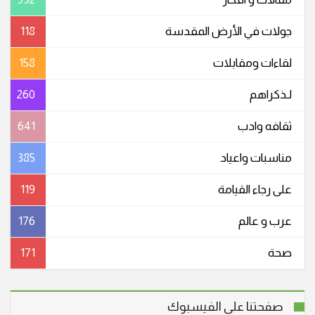
جولات في الأرض المقدسة
118
لقاءات ومقابلات
158
لـذكراهم
260
ثقافه وادب
641
مناسبات واعیاد
385
على رجاء القيامة
119
عرب و عالم
176
صحة
171
صفحتنا على الفيسبوك