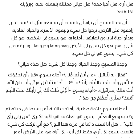
هل أراه، هل أحيا معه؟ هل حياتي ممتلئة بنعمته، بحبه، وبرؤيته
لخليقته؟
أن نجد المسيح، أن نراه، أن نلمسه، أن نسمعه مثل التلاميذ الذين
رافقوه على الأرض. تركوا كل شيء وتبعوه، الأسرة، والحياة العادية،
وبدأوا حياة لا يرون نهايتها... آمنوا به، هو يسوع في شخصه. هو كل
شيء لهم. هو كل شيء لي. الأرض وهمومها وحروبها... وبالرغم من
كل شيء، يسوع هو لي كل شيء.
وجدنا المسيح، وجدنا الحياة. وجدنا كل شيء. هل هذه حياتي؟
"فقالَ له نَتَنائيل: «مِن أَينَ تَعرِفُني؟» أَجابَه يسوع: «قبلَ أَن يَدعُوَكَ
فيلِبُّس وأَنتَ تَحتَ التِّينَة، رأَيتُك». ٤٩ أَجابَه نَتَنائيل: «رابِّي، أَنتَ ابنُ الله،
أَنتَ مَلِكُ إِسرائيل». ٥٠أَجابَه يسوع: «أَلِأَنِّي قُلتُ لَكَ إِنِّي رأَيتُكَ تَحتَ التِّينَةِ
آمَنتَ؟ ستَرى أَعظَمَ مِن هٰذا".
أعطاه يسوع علامة صغيرة، رآه تحت التينة، أمر بسيط في حياته، ثم
زهد به وتبع المعلِّم... يسوع هو العلامة، هو الآية الكبرى: "من رآني رأى
الآب" ... هل أنا لست دائما في ملء هذا النور؟ مع أني تركت كل شيء
وتبعت يسوع لكي أرى، فقط لكي أرى، لكي أراه هو. على الأرض أمور