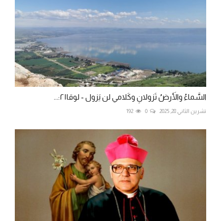
السَّماءُ والأَرضُ تَزولانِ وكَلامي لن يَزول - لوقا٢١:...
تشرين الثاني 28, 2025
0
192