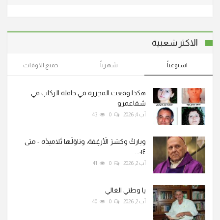
الاكثر شعبية
اسبوعياً
شهرياً
جميع الاوقات
هكذا وقعت المجزرة في حافلة الركاب في
شفاعمرو
آب 4, 2026
0
43
وباركَ وكسَرَ الأَرغِفة، وناوَلَها تَلاميذَه - متى
١٤:...
آب 2, 2026
0
41
يا وطني الغالي
آب 2, 2026
0
40