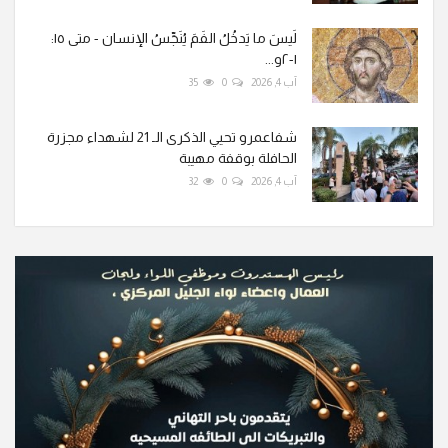
لَيسَ ما يَدخُلُ الفَمَ يُنَجِّسُ الإنسان - متى ١٥:
١-٢و...
آب 4, 2026
0
35
شفاعمرو تحيي الذكرى الـ 21 لشهداء مجزرة
الحافلة بوقفة مهيبة
آب 4, 2026
0
32