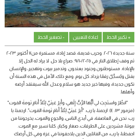
+ تكبير الخط
اعادة التعيين
- تصغير الخط
سنة جديدة ٢٠٢٦. وحرب قديمة، قصد إبادة، مستمرة من٧ أكتوبر ٢٠٢٣
ثم وقف إطلاق النار في ٩/١٠/٢٠٢٥. صراع بلا حل. لا يراد له الحل إلا
بالإبادة. مستوطنون وجنود يعتدون. وتدمير بيوت وتهجير، والإنسان
يقتل ويُسجَّلُ رقمًا يزداد كل يوم. ومع ذلك، الأمل في هذه السنة أن
تكون جديدة، وفيها خير جديد هو سلام وعدل. الله سيفتقد أرضه
وأهلها.
"انظُرْ واستَجِبْ لي أَيُّها الرَّبُّ إِلٰهي، وأَنِرْ عَينَيَّ لِئَلَّا أَنامَ نَومةَ المَوت"
(مزمور ١٣: ٤). ارحمنا، يا رب. "أَنِرْ عَينَيَّ لِئَلَّا أَنامَ نَومةَ المَوت". ارحمنا، يا
رب. نحن في العاصفة، في أيدي الناس، والجوع والموت، يخرجوننا من
بيوتنا، مشردين على الطرقات، صغار وكبار، كلنا نسير مع الموت.
احفظنا، يا رب، من القاتلين الذين يلاحقوننا في غزة وفي كل أرضك