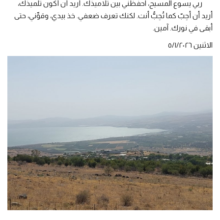
ربي يسوع المسيح، احفظني بين تلاميذك. أريد أن أكون تلميذك،
أريد أن أحِبّ كما تُحِبُّ أنت. لكنك تعرف ضعفي. خذ بيدي، وقوِّني، حتى
أبقى في نورك. آمين.
الاثنين ٥/١/٢٠٢٦