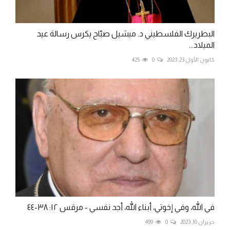
البطريرك الفلسطيني د. ميشيل صبّاح يكرس رسالة عيد
الميلاد...
كانون الأول 23, 2023
0
425
في الله، وفي إخوتي، أبناء الله، أجد نفسي - مرقس ١٢: ٣٨-٤٤
حزيران 10, 2023
0
499