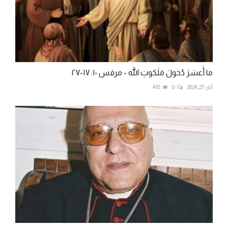
ما أَعسَرَ دُخولَ مَلَكوتِ الله - مرقس ١٠: ١٧-٢٧
أيار 27, 2024
0
418