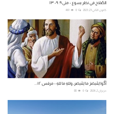
الصّلاح في نظر يسوع - متى ٩: ٩- ١٣
كانون الثاني 23, 2023
0
461
أَدُّوا لِقَيصَرَ ما لِقَيصَر، وللهِ ما للهِ - مرقس ١٢:...
حزيران 2, 2026
0
88