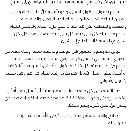
كثيرة تُرَى، لكن كل شيء موجود بقدر ما هو طريق يَهدي إلى يسوع.
يسوع يدعوني ويقول: اتبعني، وهو يأمر، ويدُلُّ على الحياة وعلى
الطريق لاتباعه. الكل يطلبون الحياة، الخبز اليومي، والعلم، والمال،
والصحة، والصداقة، لكن هذا كله لا يمنح ملء الحياة، ولا يكفي للحياة.
يسوع قال: اترك كل شيء تجد كل شيء، تجده هو، وهو الكل، كل
شيء. وإذا تبعته فأنا لا أحتاج إلى شيء.
حياتي مع يسوع المسيح هي موقف وعاطفة محبة، وحياة معه، في
حضوري أمامه، في خدمتي لأرضه، وفي محبة القريب خَليقتِه. محبة
يسوع فيَّ هي محبته لكل خليقته. إخوتي وأخواتي، ليسوا بعد أشخاصًا
أو أشياء يحلون محل الله، بل هم طريق إليه. الحياة هي هو وهي محبته
لإخوتي وأخواتي.
حب الله يقدس كل خليقته. قلتُ: نعم، وقبلتُ أن أعمل مع الله أبي،
لتقديس إخوتي وأخواتي والخليقة كلها. مهمة صعبة، لكن الله هو الذي
يعمل فيَّ، فكل شيء يصير ممكنًا.
الصلاح والقداسة، أمر ممكن على الأرض. الله يقدسها... وأنا
معاون لله.