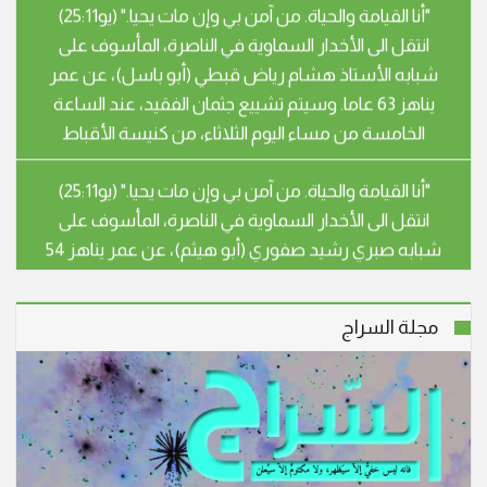
شبابه الأستاذ هشام رياض قبطي (أبو باسل)، عن عمر
يناهز 63 عاما. وسيتم تشييع جثمان الفقيد، عند الساعة
الخامسة من مساء اليوم الثلاثاء، من كنيسة الأقباط
"أنا القيامة والحياة. من آمن بي وإن مات يحيا." (يو25:11)
انتقل الى الأخدار السماوية في الناصرة، المأسوف على
شبابه صبري رشيد صفوري (أبو هيثم)، عن عمر يناهز 54
عاما. سيشيع جثمان الفقيد، يوم غد الثلاثاء الموافق
28.4.26 الساعة الثالثة بعد الظهر، من قاعة بندكتو
"أنا القيامة والحياة. من آمن بي وإن مات يحيا." (يو25:11)
مجلة السراج
انتقلت إلى الأخدار السماوية في شفاعمرو، المأسوف على
شبابها سهير عزيز خوري – اسطفان (أم جوني) عن عمر
ناهز الـ 59 عاما، وسيتم تشييع جثمانها إلى مثواه الأخير اليوم
الأحد 15/3/2026 الساعة الرابعة بعد الظ
انتقل الى الأخدار السماوية في الناصرة، المأسوف على