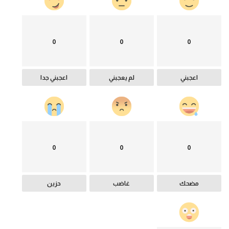
0
0
0
اعجبني
لم يعجبني
اعجبني جدا
0
0
0
مضحك
غاضب
حزين