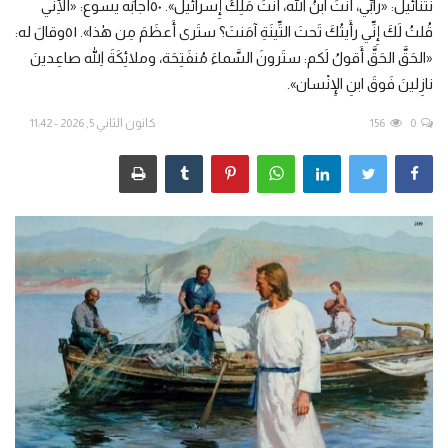
نَتَنائيل: «رابِّي، أَنتَ ابنُ الله، أَنتَ مَلِكُ إِسرائيل». ٥٠أَجابَه يسوع: «أَلِأَنِّي
قُلتُ لَكَ إِنِّي رأَيتُكَ تَحتَ التِّينَةِ آمَنتَ؟ ستَرى أَعظَمَ مِن هٰذا». ٥١وقالَ له:
من نحن
«الحَقَّ الحَقَّ أَقولُ لَكم: ستَرونَ السَّماءَ مُنفَتِحَة، وملائِكَةَ اللهِ صاعِدينَ
نازِلينَ فَوقَ ابنِ الإِنْسان».
اتصل بنا
0
156
كانون الثاني 5, 2026 - 11:42