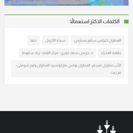
"أنا القيامة والحياة. من آمن بي وإن مات يحيا." (يو25:11)
انتقل إلى الأخدار السماوية، في شفاعمرو المأسوف عليه
الكلمات الاكثر استعمالاً
فهيم عوادية (أبو حليم) عن عمر ناهز الـ 71 عاما. وسيتم
تشييع جثمانه الطاهر اليوم الأربعاء 6/8/2025 الساعة
المطران كيرلس سليم بسترس
سيدة الكرمل
حيفا
الخامسة ب. ظ، من قاعة السيدة الرعوية ومن
طلعة العذراء
د. جريس سعد خوري - مركز اللقاء - زياد شليوط
"أنا القيامة والحياة. من آمن بي وإن مات يحيا." (يو25:11)
انتقل إلى الأخدار السماوية في يافة الناصرة، المأسوف على
الأب مناويل مسلم- المطران بولس ماركوتسو- المطران وليم شوملي-
بير زيت
شبابه عدنان فايز سالم (أبو جريس) عن عمر ناهز الـ 51
عاما. وسيشيع جثمانه الطاهر في تمام الساعة الخامسة
والنصف بعد الظهر، اليوم الأربعاء 6/8/2025
انتقلت إلى الأخدار السماوية في الناصرة، المأسوف على
شبابها فيروز نقولا – بضعان عن عمر يناهز الـ 38 عاما.
وشيع جثمانها الطاهر اليوم السبت 3/5/2025، الى مثواه
الأخير في مقبرة اللاتين في المدينة. تقبل التعازي يومي