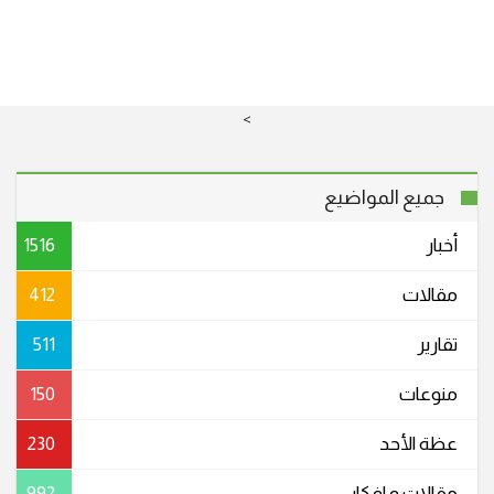
>
جميع المواضيع
أخبار
1516
مقالات
412
تقارير
511
منوعات
150
عظة الأحد
230
مقالات و افكار
992