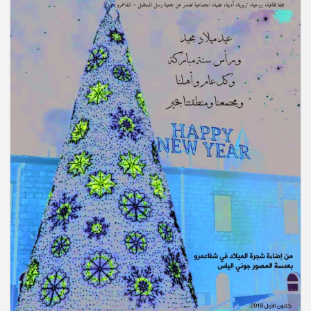
شبابه الدكتور عصام مالك صافيه (أبو مالك) عن عمر ناهز
الـ 66 عاما. وسيشيع جثمانه الطاهر اليوم الاثنين 9/3/2026
الساعة الثالثة ب. ظ من كنيسة سيدة البشارة المارونية
في الناصرة ومن ثم الى مثواه الأخير. تقبل ال
"أنا القيامة والحياة. من آمن بي وإن مات يحيا." (يو25:11)
انتقل إلى الأخدار السماوية، في شفاعمرو المربي خليل
طوباسي (أبو موريس) عن عمر ناهز الـ 88 عاما. وسيتم
تشييع جثمانه الطاهر اليوم السبت 1/11/2025 الساعة الثالثة
والنصف ب. ظ، من قاعة السيدة الرعوية ومن ث
انتقل الى الأمجاد السماوية في عيلبون، المأسوف على
شبابه سمعان صليح (أبو نديم)، عن عمر يناهز الـ 37 عاما.
وسيشيع جثمانه الطاهر، يوم غد الأحد 17/8/2025 الساعة
الثالثة بعد الظهر من كنيسة القديس جوارجيوس للروم
الكاثوليك، ومن ثم الى مثواه الأخير في القرية.