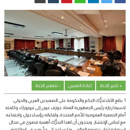
من نحن
اتصل بنا
+ تكبير الخط
اعادة التعيين
- تصغير الخط
1
يتابع الآباء تحرُّك الحكم والحكومة على الصعيدين العربي والدولي،
لاسيما زيارة رئيس الجمهورية العماد جوزف عون إلى نيويورك، وكلمته
أمام الجمعية العمومية للأمم المتحدة، ولقاءاته رؤساء دول، واجتماعه
مع لبنانيي الإنتشار. ويجدون أن لهذا التحرُّك أهمية قصوى في مجال
استعادة لبنان حضوره العالمي، بما يساعد إلى حدٍّ بعيد في انطلاقته