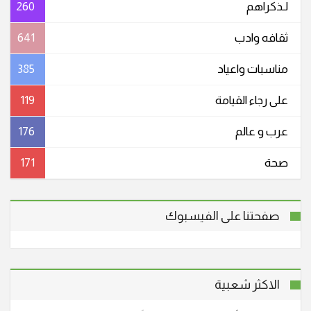
لـذكراهم
260
ثقافه وادب
641
مناسبات واعیاد
385
على رجاء القيامة
119
عرب و عالم
176
صحة
171
صفحتنا على الفيسبوك
الاكثر شعبية