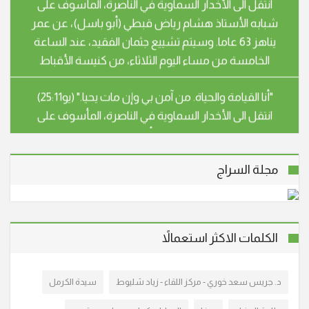
شبابه الأستاذ هشام رياض قبطي (أبو باسل)، عن عمر
يناهز 63 عاما. وسيتم تشييع جثمان الفقيد، عند الساعة
الخامسة من مساء اليوم الثلاثاء، من كنيسة الأقباط
"أنا القيامة والحياة. من آمن بي وإن مات يحيا." (يو25:11)
انتقل الى الأخدار السماوية في الناصرة، المأسوف على
شبابه صبري رشيد صفوري (أبو هيثم)، عن عمر يناهز 54
عاما. سيشيع جثمان الفقيد، يوم غد الثلاثاء الموافق
28.4.26 الساعة الثالثة بعد الظهر، من قاعة بندكتو
مجلة السراج
"أنا القيامة والحياة. من آمن بي وإن مات يحيا." (يو25:11)
انتقلت إلى الأخدار السماوية في شفاعمرو، المأسوف على
شبابها سهير عزيز خوري – اسطفان (أم جوني) عن عمر
الكلمات الاكثر استعمالاً
ناهز الـ 59 عاما، وسيتم تشييع جثمانها إلى مثواه الأخير اليوم
الأحد 15/3/2026 الساعة الرابعة بعد الظ
د. جريس سعد خوري - مركز اللقاء - زياد شليوط
سيدة الكرمل
انتقل الى الأخدار السماوية في الناصرة، المأسوف على