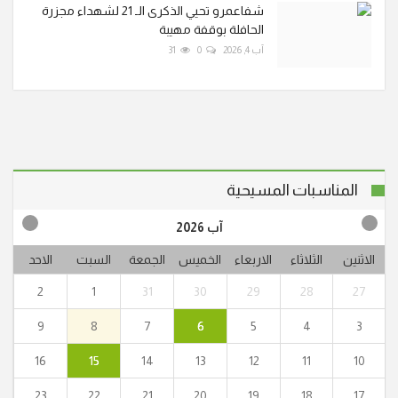
شفاعمرو تحيي الذكرى الـ 21 لشهداء مجزرة
الحافلة بوقفة مهيبة
آب 4, 2026
0
31
المناسبات المسيحية
آب 2026
الاثنين
الثلاثاء
الاربعاء
الخميس
الجمعة
السبت
الاحد
2
1
31
30
29
28
27
9
8
7
6
5
4
3
16
15
14
13
12
11
10
23
22
21
20
19
18
17