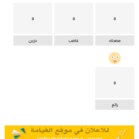
0
0
0
مضحك
غاضب
حزين
0
رائع