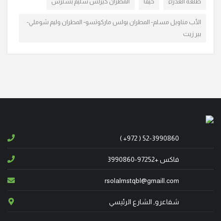
طلعة العذراء
حيفا
المطران كيرلس سليم بسترس
شبابه الدكتور عصام مالك صافيه (أبو مالك) عن عمر ناهز
الـ 66 عاما. وسيشيع جثمانه الطاهر اليوم الاثنين 9/3/2026
الأب مناويل مسلم- المطران بولس ماركوتسو- المطران وليم شوملي-
الساعة الثالثة ب. ظ من كنيسة سيدة البشارة المارونية
بير زيت
في الناصرة ومن ثم الى مثواه الأخير. تقبل ال
"أنا القيامة والحياة. من آمن بي وإن مات يحيا." (يو25:11)
انتقل إلى الأخدار السماوية، في شفاعمرو المربي خليل
طوباسي (أبو موريس) عن عمر ناهز الـ 88 عاما. وسيتم
تشييع جثمانه الطاهر اليوم السبت 1/11/2025 الساعة الثالثة
والنصف ب. ظ، من قاعة السيدة الرعوية ومن ث
( +972 ) 52-3990860
انتقل الى الأمجاد السماوية في عيلبون، المأسوف على
فاكس +97252-3990860
شبابه سمعان صليح (أبو نديم)، عن عمر يناهز الـ 37 عاما.
وسيشيع جثمانه الطاهر، يوم غد الأحد 17/8/2025 الساعة
rsolalmstqbl@gmaill.com
الثالثة بعد الظهر من كنيسة القديس جوارجيوس للروم
شفاعرو, الشارع الرئيسي
الكاثوليك، ومن ثم الى مثواه الأخير في القرية.