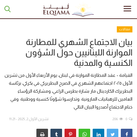
مقالات
بيان الاجتماع الشهري للمطارنة
الرئيسية
الموارنة اللبنانيين حول الشؤون
تبرعات
الكنسية والمدنية
أخبار
القيامة - عقد المطارنة الموارنة في لبنان، يوم الأربعاء الأول من تشرين
الأول ٢٠٢٥ اجتماعهم الشهري في الصرح البطريركي في بكركي، برئاسة
مقالات
البطريرك الكاردينال مار بشارة بطرس الراعي، ومشاركة الرؤساء
العامين للرهبانيات المارونية. وتدارسوا شؤونًا كنسية ووطنية. وفي
تقارير
ختام الاجتماع أصدروا البيان التالي:
0
206
تشرين الأول 2, 2025 - 11:21
منوعات
مجلة السراج