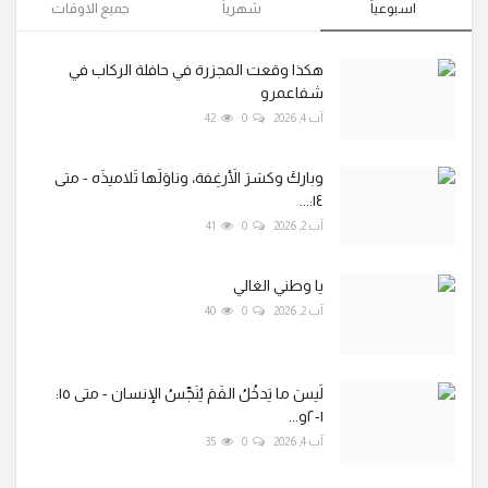
اسبوعياً
شهرياً
جميع الاوقات
هكذا وقعت المجزرة في حافلة الركاب في
شفاعمرو
آب 4, 2026
0
42
وباركَ وكسَرَ الأَرغِفة، وناوَلَها تَلاميذَه - متى
١٤:...
آب 2, 2026
0
41
يا وطني الغالي
آب 2, 2026
0
40
لَيسَ ما يَدخُلُ الفَمَ يُنَجِّسُ الإنسان - متى ١٥:
١-٢و...
آب 4, 2026
0
35