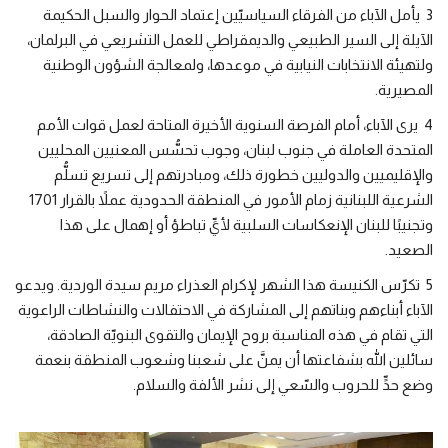
3
يأمل الآباء من الفرقاء السياسيّين إعتماد الحوار والسبل الحكيمة
الآيلة إلى السير الطبيعي والديمقراطي للعمل التشريعي في البرلمان،
ولتهيئة الانتخابات النيابية في موعدها، ولمعالجة الشؤون الوطنية
المصيرية
.
4
يرى الآباء، أمام الفرصة السنوية الأخيرة المتاحة لعمل قوات الأمم
المتحدة العاملة في جنوب لبنان، وجوب تحسُّس المعنيين المحليين
والإقليميين والدوليين خطورة ذلك، ومبادرتهم إلى تسريع تسلُّم
الشرعية اللبنانية زمام الأمور في المنطقة الحدودية عملاً بالقرار 1701
وتجنيبًا للبنان الإنعكاسات السلبية لأيِّ تباطؤ أو إهمال على هذا
الصعيد
.
5
تكرّس الكنيسة هذا الشهر لإكرام العذراء مريم سيدة الوردية. ويدعو
الآباء أبناءهم وبناتهم إلى المشاركة في الاحتفالات والنشاطات الراعوية
التي تقام في هذه المناسبة بروح الإيمان والتقوى البنويّة الصادقة،
سائلين الله بشفاعتها أن يمنَّ على شعبنا وشعوب المنطقة بنعمة
وضع حدٍّ للحروب والسّعي إلى نشر الألفة والسلام
.