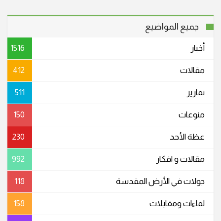
جميع المواضيع
أخبار
1516
مقالات
412
تقارير
511
منوعات
150
عظة الأحد
230
مقالات و افكار
992
جولات في الأرض المقدسة
118
لقاءات ومقابلات
158