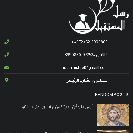
انتقل إلى الأخدار السماوية، في كندا، ابن شفاعمرو
المأسوف على شبابه وسيم نادر عبود، عن عمر ناهز الـ 38
عاما. وسيتم تشييع جثمانه الطاهر يوم غد الأحد 4/5/2023
الساعة الرابعة والنصف، من قاعة السيدة الرعوية ومن ثم
( +972 ) 52-3990860
إلى مثواه الأخير في المقبرة المسيحية في شفاعمرو
فاكس +97252-3990860
انتقلت إلى الأخدار السماوية في البقيعة - المرج، المأسوف
rsolalmstqbl@gmaill.com
على طفولتها لور طوني حنا، عن عمر ناهز 6 سنوات.
وسيشيع جثمان الفقيدة يوم غد الأربعاء 19/3/2025،
شفاعرو, الشارع الرئيسي
الساعة الثانية ب. ظ، من كنيسة القديس جاورجيوس للروم
الأرثوذكس، ومن ثم الى مثواه الأخير في القرية.
RANDOM POSTS
لَيسَ ما يَدخُلُ الفَمَ يُنَجِّسُ الإنسان - متى ١٥: ١-٢و...
انتقل الى الأخدار السماوية في الناصرة، المأسوف على
شبابه عمانوئيل عودة مقبل – قعوار (17 عاما)، إثر إصابته
بجراح خطيرة في حادث طرق وقع الليلة الماضية، على