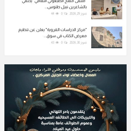
"ملتقى مفلح الطبعوني الثقافي" يحتفي
بالشاعرين نبيل طنوس...
تموز 29, 2026
0
44
"مركز الدراسات القروية" يعلن عن تنظيم
معرض الكتاب في سوق...
تموز 30, 2026
0
43