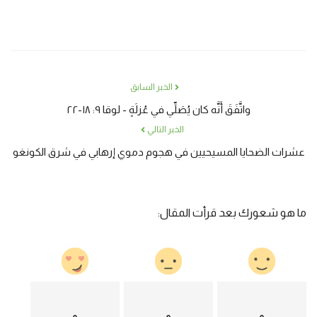
الخبر السابق
واتَّفَقَ أَنَّه كان يُصَلِّي في عُزلَةٍ - لوقا ٩: ١٨-٢٢
الخبر التالي
عشرات الضحايا المسيحيين في هجوم دموي إرهابي في شرق الكونغو
ما هو شعورك بعد قرأت المقال: