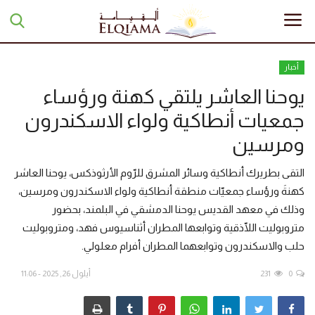
أخبار
يوحنا العاشر يلتقي كهنة ورؤساء
الرئيسية
جمعيات أنطاكية ولواء الاسكندرون
تبرعات
ومرسين
أخبار
التقى بطريرك أنطاكية وسائر المشرق للرّوم الأرثوذكس، يوحنا العاشر
كهنةَ ورؤساء جمعيّات منطقة أنطاكية ولواء الاسكندرون ومرسين،
مقالات
وذلك في معهد القديس يوحنا الدمشقي في البلمند، بحضور
متروبوليت اللّاذقية وتوابعها المطران أثناسيوس فهد، ومتروبوليت
تقارير
حلب والاسكندرون وتوابعهما المطران أفرام معلولي.
0
231
أيلول 26, 2025 - 11:06
منوعات
مجلة السراج