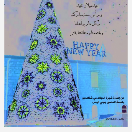
شبابه الدكتور عصام مالك صافيه (أبو مالك) عن عمر ناهز
الـ 66 عاما. وسيشيع جثمانه الطاهر اليوم الاثنين 9/3/2026
الساعة الثالثة ب. ظ من كنيسة سيدة البشارة المارونية
في الناصرة ومن ثم الى مثواه الأخير. تقبل ال
"أنا القيامة والحياة. من آمن بي وإن مات يحيا." (يو25:11)
انتقل إلى الأخدار السماوية، في شفاعمرو المربي خليل
طوباسي (أبو موريس) عن عمر ناهز الـ 88 عاما. وسيتم
تشييع جثمانه الطاهر اليوم السبت 1/11/2025 الساعة الثالثة
والنصف ب. ظ، من قاعة السيدة الرعوية ومن ث
انتقل الى الأمجاد السماوية في عيلبون، المأسوف على
شبابه سمعان صليح (أبو نديم)، عن عمر يناهز الـ 37 عاما.
وسيشيع جثمانه الطاهر، يوم غد الأحد 17/8/2025 الساعة
الثالثة بعد الظهر من كنيسة القديس جوارجيوس للروم
الكاثوليك، ومن ثم الى مثواه الأخير في القرية.