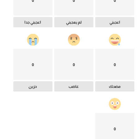
0
0
0
اعجبني
لم يعجبني
اعجبني جدا
0
0
0
مضحك
غاضب
حزين
0