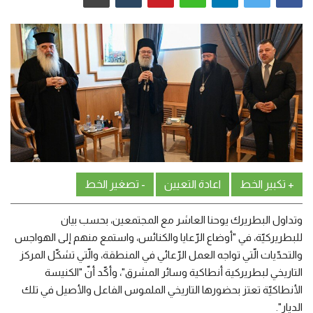
من نحن
اتصل بنا
+ تكبير الخط
اعادة التعيين
- تصغير الخط
وتداول البطريرك يوحنا العاشر مع المجتمعين، بحسب بيان
للبطريركيّة، في "أوضاع الرّعايا والكنائس، واستمع منهم إلى الهواجس
والتحدّيات الّتي تواجه العمل الرّعائي في المنطقة، والّتي تشكّل المركز
التاريخي لبطريركية أنطاكية وسائر المشرق"، وأكّد أنّ "الكنيسة
الأنطاكيّة تعتز بحضورها التاريخي الملموس الفاعل والأصيل في تلك
الديار".