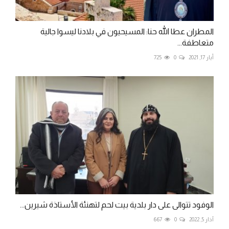
المطران عطا الله حنا: المسيحيون في بلادنا ليسوا جالية
متعاطفة...
أيار 17, 2021
0
725
الوفود تتوالى على دار بلدية بيت لحم لتهنئة الأستاذة شيرين...
آذار 5, 2022
0
667