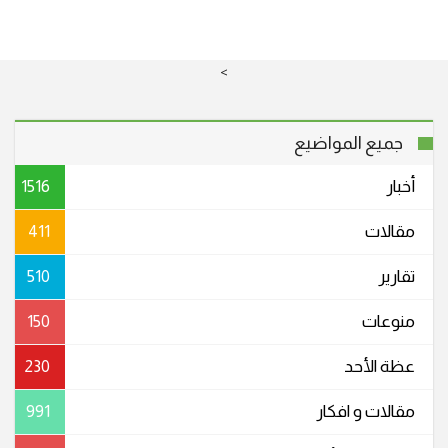
>
جميع المواضيع
أخبار
1516
مقالات
411
تقارير
510
منوعات
150
عظة الأحد
230
مقالات و افكار
991