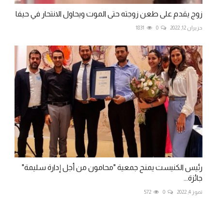
زوج يقدم على طعن زوجته حتى الموت ويحاول الانتحار في حيفا
حزيران 12, 2022
0
1831
رئيس الكنيست يمنح جمعية "محامون من أجل إدارة سليمة"
جائزة...
تموز 4, 2022
0
572