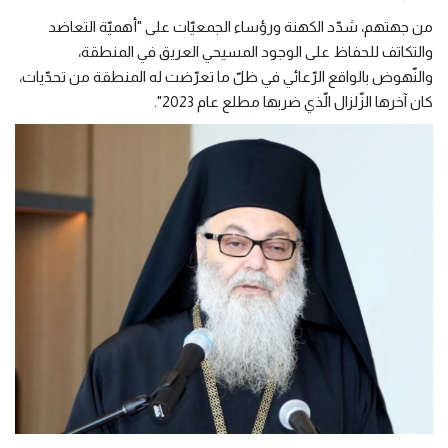
من جهتهم، شدّد الكهنة ورؤساء الجمعيّات على "أهميّة التعاضد
والتكاتف للحفاظ على الوجود المسيحي العريق في المنطقة،
والنّهوض بالواقع الرّعائي في ظلّ ما تعرّضت له المنطقة من تحدّيات،
كان آخرها الزّلزال الّذي ضربها مطلع عام 2023".