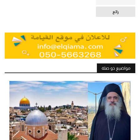
رائع
مواضيع ذو صلة