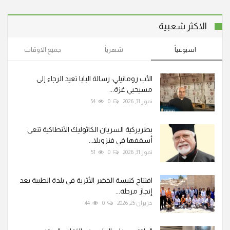
الاكثر شعبية
اسبوعياً
شهرياً
جميع الاوقات
الأب رومانيلي: رسالة البابا تعيد الرجاء إلى
مسيحيي غزة...
تموز 31, 2026
0
54
بطريركية السريان الكاثوليك الأنطاكية تنعى
أسقفها في فنزويلا...
تموز 31, 2026
0
51
افتتاح كنيسة الخضر الأثرية في بلدة الطيبة بعد
إنجاز مرحلة...
حزيران 25, 2026
0
44