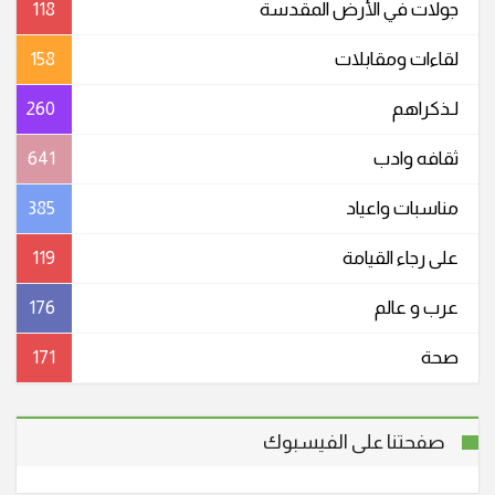
جولات في الأرض المقدسة
118
لقاءات ومقابلات
158
لـذكراهم
260
ثقافه وادب
641
مناسبات واعیاد
385
على رجاء القيامة
119
عرب و عالم
176
صحة
171
صفحتنا على الفيسبوك