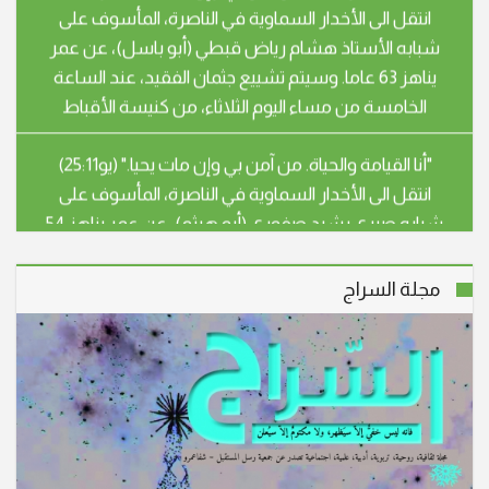
يناهز 63 عاما. وسيتم تشييع جثمان الفقيد، عند الساعة
الخامسة من مساء اليوم الثلاثاء، من كنيسة الأقباط
"أنا القيامة والحياة. من آمن بي وإن مات يحيا." (يو25:11)
انتقل الى الأخدار السماوية في الناصرة، المأسوف على
شبابه صبري رشيد صفوري (أبو هيثم)، عن عمر يناهز 54
عاما. سيشيع جثمان الفقيد، يوم غد الثلاثاء الموافق
28.4.26 الساعة الثالثة بعد الظهر، من قاعة بندكتو
مجلة السراج
"أنا القيامة والحياة. من آمن بي وإن مات يحيا." (يو25:11)
انتقلت إلى الأخدار السماوية في شفاعمرو، المأسوف على
شبابها سهير عزيز خوري – اسطفان (أم جوني) عن عمر
ناهز الـ 59 عاما، وسيتم تشييع جثمانها إلى مثواه الأخير اليوم
الأحد 15/3/2026 الساعة الرابعة بعد الظ
انتقل الى الأخدار السماوية في الناصرة، المأسوف على