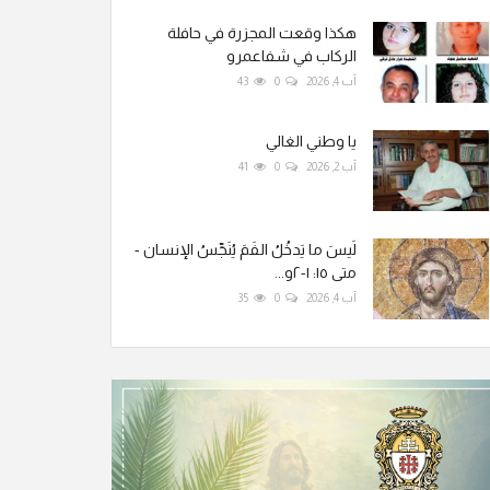
هكذا وقعت المجزرة في حافلة
الركاب في شفاعمرو
آب 4, 2026
0
43
يا وطني الغالي
آب 2, 2026
0
41
لَيسَ ما يَدخُلُ الفَمَ يُنَجِّسُ الإنسان -
متى ١٥: ١-٢و...
آب 4, 2026
0
35