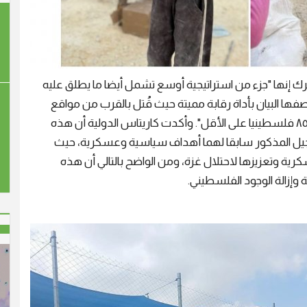
رك إنها "جزء من استراتيجية أوسع تشمل أيضا ما يطلق عليه
GHF Gaza Humanitarian Fo والتي وصفها البيان بأداة رقابة مميتة حيث قُتل بالقرب من مواقع
توزيع المساعدات لهذه المؤسسة منذ بداية عملها ٨٥٩ فلسطينيا على الأقل". وأكدت كاريتاس الدولية أن هذه
يل المذكور سابقا لهما أهداف سياسية وعسكرية، حيث
كرية وتعزيزها لاحتلال غزة، ومن الواضح بالتالي أن هذه
 وإزالة الوجود الفلسطيني.