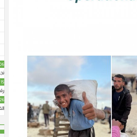
06 آب, 026
تج
15 آب, 2026
رقا
26 آب, 2026
ال