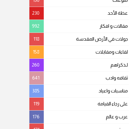
منوعات
150
عظة الأحد
230
مقالات و افكار
992
جولات في الأرض المقدسة
118
لقاءات ومقابلات
158
لـذكراهم
260
ثقافه وادب
641
مناسبات واعیاد
385
على رجاء القيامة
119
عرب و عالم
176