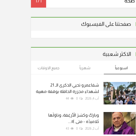
صحة
171
صفحتنا على الفيسبوك
الاكثر شعبية
اسبوعياً
شهرياً
جميع الاوقات
شفاعمرو تحيي الذكرى الـ 21
لشهداء مجزرة الحافلة بوقفة مهيبة
آب 4, 2026
0
44
وباركَ وكسَرَ الأَرغِفة، وناوَلَها
تَلاميذَه - متى ١٤:...
آب 2, 2026
0
43