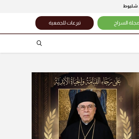
د شليوط
جلة السراج
تبرعات للجمعية