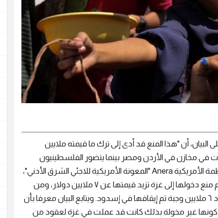
لبيان، أن "هذا المنع قد أدى إلى ترك ما قيمته ملايين
اجات في مخازن في الأردن ومصر بينما يتضور الفلسطينيون
جوعا". ونقل البيان هنا حديث شون كارول، رئيس المنظمة الأمريكية Anera "المعونة الأمريكية للاجئي الشرق الأدني"،
والذي أشار إلى أن للمنظمة مساعدات منقذة للحياة تم منع دخولها إلى غزة تزيد قيمتها عن ٧ ملايين دولار، ومن
بين هذه المساعدات هناك كمية من الأرز تكفي لإعداد ٦ ملايين وجبة تم إيقافها في إسدود. ويتابع البيان معرفا بأن
ة كونها غير مخولة بذلك كانت قد عملت في غزة لعقود من