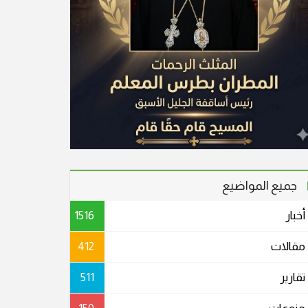
جميع المواضيع
أخبار
1516
مقالات
412
تقارير
511