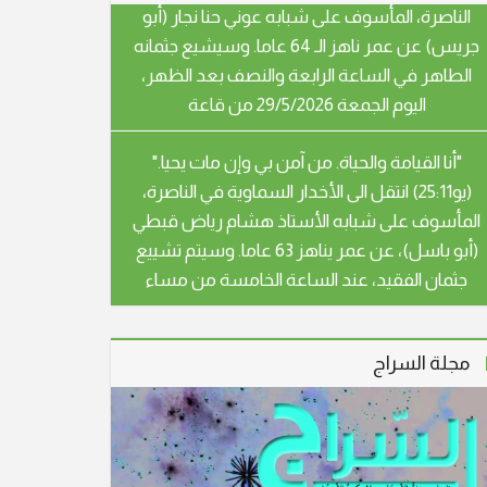
الطاهر في الساعة الرابعة والنصف بعد الظهر،
اليوم الجمعة 29/5/2026 من قاعة
"أنا القيامة والحياة. من آمن بي وإن مات يحيا."
(يو25:11) انتقل الى الأخدار السماوية في الناصرة،
المأسوف على شبابه الأستاذ هشام رياض قبطي
(أبو باسل)، عن عمر يناهز 63 عاما. وسيتم تشييع
جثمان الفقيد، عند الساعة الخامسة من مساء
اليوم الثلاثاء، من كنيسة الأقباط
"أنا القيامة والحياة. من آمن بي وإن مات يحيا."
(يو25:11) انتقل الى الأخدار السماوية في الناصرة،
المأسوف على شبابه صبري رشيد صفوري (أبو
مجلة السراج
هيثم)، عن عمر يناهز 54 عاما. سيشيع جثمان
الفقيد، يوم غد الثلاثاء الموافق 28.4.26 الساعة
الثالثة بعد الظهر، من قاعة بندكتو