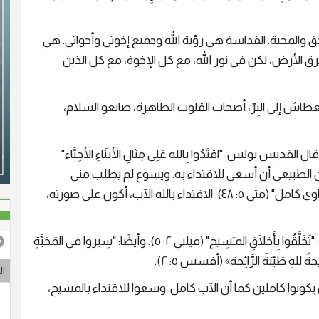
 والمحبة. القداسة هي رؤية الله وجميع إخوتي وأخواتي. هي
 الأرض، لكن في نور الله، مع كل الإخوة، مع كل الذين
لعطاش إلى البِرّ، أصحاب القلوب الطاهرة، صانعو السلام،
يس بولس: "اقتَدُوا بِالله عَلِى مِثَالِ الأبنَاءِ الأَحِبَّاء"
ثاله، من الطبيعي أن أسعى للاقتداء به. ويسوع لم يطلب مني
المستحيل لما قال لي: "كونوا كاملين كما أنا أباكم السماوي كامل" (متى ٥: ٤٨). الاقتداء بالله الآب، أكون على صورته،
والاقتداء بمشاعر يسوع المسيح. قال القديس بولس: "تَخَلَّقُوا بِأَخلَاقِ المـَسِيح" (فيلبي ٢: ٥). وأيضًا: "سِيروا في المَحَبَّةِ
ةً للهِ طَيّبَةَ الرَّائِحة» (أفسس ٥: ٢).
ال
ن يكونوا كاملين كما أن الآب كامل. وسعوا للاقتداء بالمسيح،