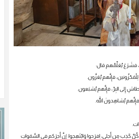
، فشَرَعَ يُعَلِّمُهم قال:
مَحْزُونين، فإِنَّهم يُعَزَّون.
طاشِ إِلى البِرّ، فإِنَّهم يُشبَعون.
إِنَّهم يُشاهِدونَ الله.
ات.
ذِبٍ مِن أَجلي، اِفرَحوا وَابْتَهِجوا: إِنَّ أَجرَكم في السَّمَواتِ