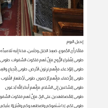
إنجيل اليوم
فلمَّا رأَى الجُموع، صَعِدَ الجَبَلَ وجَلَسَ، فدَنا إِلَيه تَلاميذُه
طوبى لِفُقَراءِ الرُّوح فإِنَّ لَهم مَلكوتَ السَّمَوات. طوبى لِلْ
طوبى لِلوُدَعاء، فإِنَّهم يَرِثونَ الأَرض. طوبى لِلْجِياعِ والعِ
طوبى لِلرُّحَماء، فإِنَّهم يُرْحَمون. طوبى لِأَطهارِ القُلوب ف
طوبى لِلسَّاعينَ إِلى السَّلام، فإِنَّهم أَبناءَ اللهِ يُدعَون.
طوبى لِلمُضطَهَدينَ على البِرّ، فإِنَّ لَهم مَلكوتَ السَّمَو
طوبى لكم، إِذا شَتَموكم واضطَهدوكم وافْتَرَوْا علَيكم كُلَّ كَ