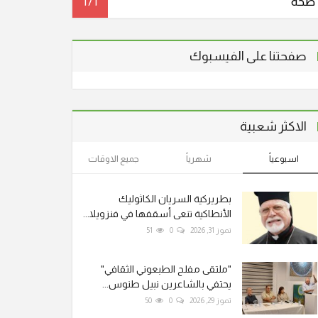
صحة
171
صفحتنا على الفيسبوك
الاكثر شعبية
اسبوعياً
شهرياً
جميع الاوقات
بطريركية السريان الكاثوليك
الأنطاكية تنعى أسقفها في فنزويلا...
تموز 31, 2026
0
51
"ملتقى مفلح الطبعوني الثقافي"
يحتفي بالشاعرين نبيل طنوس...
تموز 29, 2026
0
50