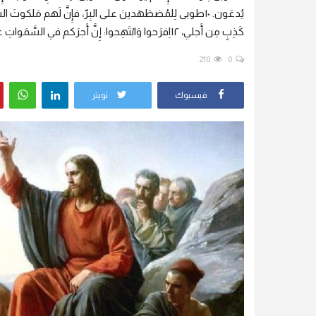
كَذِبٍ مِن أَجلي، ١٢اِفرَحوا وَابْتَهِجوا: إِنَّ أَجرَكم في السَّمَواتِ عظيم.
210
0
فيسبوك
تويتر