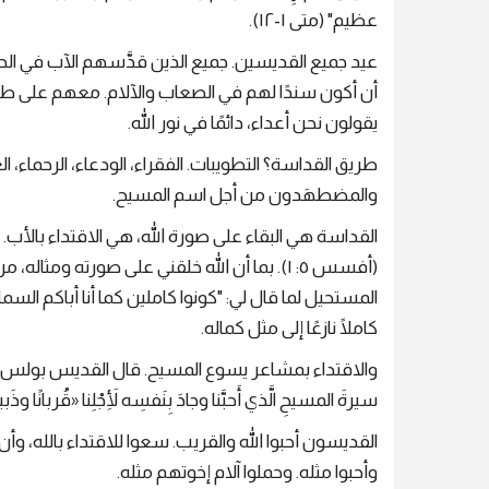
عظيم" (متى ١-١٢).
عيد جميع القديسين. جميع الذين قدَّسهم الآب في الحق
أن أكون سندًا لهم في الصعاب والآلام. معهم على طرق
يقولون نحن أعداء، دائمًا في نور الله.
طريق القداسة؟ التطويبات. الفقراء، الودعاء، الرحماء، ا
والمضطهَدون من أجل اسم المسيح.
القداسة هي البقاء على صورة الله، هي الاقتداء بالأب. قال القد
(أفسس ٥: ١). بما أن الله خلقني على صورته وم
كاملًا نازعًا إلى مثل كماله.
سيرةَ المسيحِ الَّذي أَحبَّنا وجادَ بِنَفسِه لِأَجْلِنا «قُربانًا وذَبيح
القديسون أحبوا الله والقريب. سعوا للاقتداء بالله، وأ
وأحبوا مثله. وحملوا آلام إخوتهم مثله.