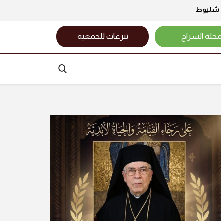
د شليوط
جلة السراج
تبرعات للجمعية