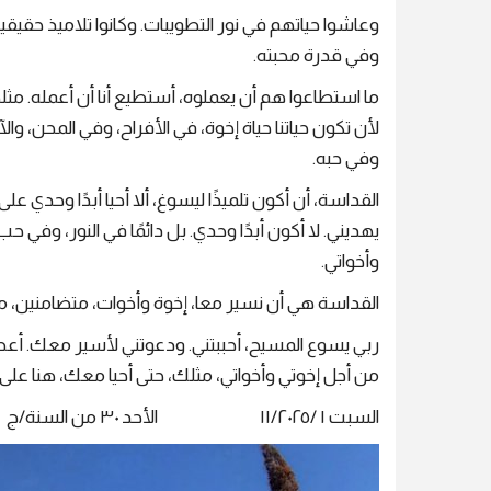
وعاشوا حياتهم في نور التطويبات. وكانوا تلاميذ حقيقيي
وفي قدرة محبته.
ما استطاعوا هم أن يعملوه، أستطيع أنا أن أعمله. مثله
لأن تكون حياتنا حياة إخوة، في الأفراح، وفي المحن، وال
وفي حبه.
القداسة، أن أكون تلميذًا ليسوغ، ألا أحيا أبدًا وحدي ع
يهديني. لا أكون أبدًا وحدي. بل دائمًا في النور، وفي ح
وأخواتي.
القداسة هي أن نسير معا، إخوة وأخوات، متضامنين،
ربي يسوع المسيح، أحببتني. ودعوتني لأسير معك. أ
من أجل إخوتي وأخواتي، مثلك، حتى أحيا معك، هنا على ال
السبت ١ /١١/٢٠٢٥ الأحد ٣٠ من السنة/ج