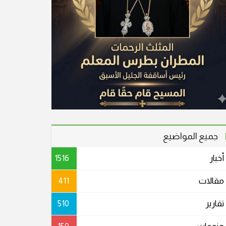
جميع المواضيع
أخبار
1516
مقالات
411
تقارير
510