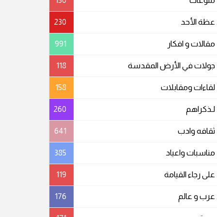
منوعات
150
عظة الأحد
230
مقالات و افكار
991
جولات في الأرض المقدسة
118
لقاءات ومقابلات
158
لـذكراهم
260
ثقافه وادب
641
مناسبات واعیاد
385
على رجاء القيامة
119
عرب و عالم
176