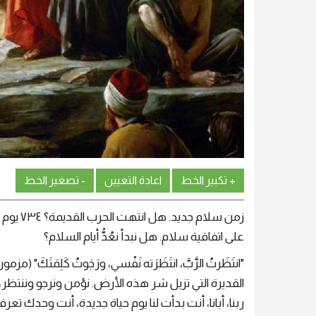
+ تكبير الخط
اعادة التعيين
- تصغير الخط
على اتفاقية سلام. هل نبدأ نعُدُّ أيام السلام؟
القديرة التي تزيل شر هذه الأرض. نؤمن ونرجو وننتظر،
ربنا، أبانا، أنت بدأت لنا يوم حياة جديدة، أنت وح