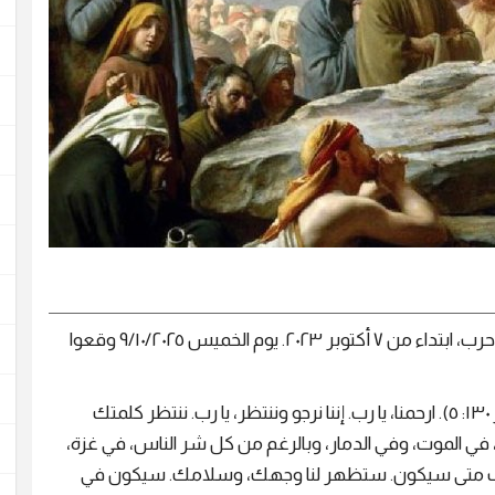
زمن سلام جديد. هل انتهت الحرب القديمة؟ ٧٣٤ يوم حرب، ابتداء من ٧ أكتوبر ٢٠٢٣. يوم الخميس ٩/١٠/٢٠٢٥ وقعوا
"انتَظَرتُ الرَّبَّ، انتَظَرَته نَفْسي، ورَجَوتُ كَلِمَتَكَ" (مزمور ١٣٠: ٥). ارحمنا، يا رب. إننا نرجو وننتظر، يا رب. ننتظر كلمتك
 في الموت، وفي الدمار، وبالرغم من كل شر الناس، في غزة،
دك تعرف متى سيكون. ستظهر لنا وجهك، وسلامك. سيكون في