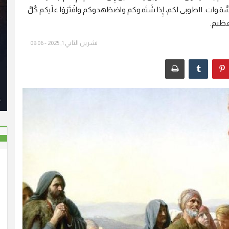
يُدعَون. ١٠طوبى لِلمُضطَهَدينَ على البِرّ، فإِنَّ لَهم مَلكوتَ السَّمَوات. ١١طوبى لكم، إِذا شَتَموكم واضطَهدوكم وافْتَرَوْا علَيكم كُلَّ
تشرين الثاني 1, 2025 - 09:06