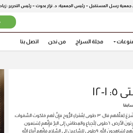
جمعية رسل المستقبل – رئيس الجمعية: د. نزار بحوث – رئيس التحرير: زيا
م
نوعات
مجلة السراج
من نحن
اتصل بنا
١-١٢
ابقا
١فلمَّا رأَى الجُموع، صَعِدَ الجَبَلَ وجَلَسَ، فدَنا إِلَيه تَلاميذُه ٢فشَرَعَ يُعَلِّمُهم قال: ٣ طوبى لِفُقَراءِ الرُّوح فإِنَّ لَهم مَلكوتَ السَّمَوات.
٤طوبى لِلْمَحْزُونين، فإِنَّهم يُعَزَّون. ٥طوبى لِلوُدَعاء، فإِنَّهم يَرِثونَ الأَرض. ٦طوبى لِلْجِياعِ والعِطاشِ إِلى البِرّ فإِنَّهم يُشبَعون.
٧طوبى لِلرُّحَماء، فإِنَّهم يُرْحَمون. ٨طوبى لِأَطهارِ القُلوب فإِنَّهم يُشاهِدونَ الله. ٩طوبى لِلسَّاعينَ إِلى السَّلام فإِنَّهم أَبناءَ اللهِ