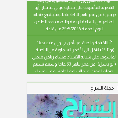
جريس) عن عمر ناهز الـ 64 عاما. وسيشيع جثمانه
الطاهر في الساعة الرابعة والنصف بعد الظهر،
اليوم الجمعة 29/5/2026 من قاعة
"أنا القيامة والحياة. من آمن بي وإن مات يحيا."
(يو25:11) انتقل الى الأخدار السماوية في الناصرة،
المأسوف على شبابه الأستاذ هشام رياض قبطي
(أبو باسل)، عن عمر يناهز 63 عاما. وسيتم تشييع
جثمان الفقيد، عند الساعة الخامسة من مساء
اليوم الثلاثاء، من كنيسة الأقباط
"أنا القيامة والحياة. من آمن بي وإن مات يحيا."
(يو25:11) انتقل الى الأخدار السماوية في الناصرة،
مجلة السراج
المأسوف على شبابه صبري رشيد صفوري (أبو
هيثم)، عن عمر يناهز 54 عاما. سيشيع جثمان
الفقيد، يوم غد الثلاثاء الموافق 28.4.26 الساعة
الثالثة بعد الظهر، من قاعة بندكتو