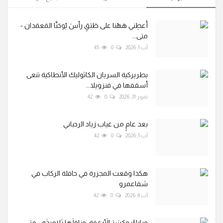
أَعطِني هَهُنا على طَبَقٍ رأسَ يُوحَنَّا المَعمَدان -
متى...
آب 1, 2026
0
45
بطريركية السريان الكاثوليك الأنطاكية تنعى
أسقفها في فنزويلا...
تموز 31, 2026
0
42
بعد عامٍ من غياب زياد الرحباني
آب 1, 2026
0
42
هكذا وقعت المجزرة في حافلة الركاب في
شفاعمرو
آب 4, 2026
0
42
وباركَ وكسَرَ الأَرغِفة، وناوَلَها تَلاميذَه - متى