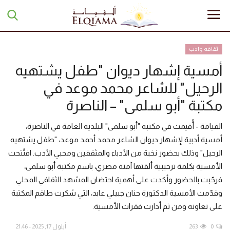
ثقافه وادب
أمسية إشهار ديوان "طفل يشتهيه
الرئيسية
الرحيل" للشاعر محمد موعد في
تبرعات
مكتبة "أبو سلمى" – الناصرة
أخبار
القيامة - أُقيمت في مكتبة "أبو سلمى" البلدية العامة في الناصرة،
أمسية أدبية لإشهار ديوان الشاعر محمد أحمد موعد، "طفل يشتهيه
مقالات
الرحيل" وذلك بحضور نخبة من الأدباء والمثقفين ومحبي الأدب. افتُتحت
الأمسية بكلمة ترحيبية ألقتها آمنة مصري، باسم مكتبة أبو سلمى،
تقارير
فرحّبت بالحضور وأكدت على أهمية احتضان المشهد الثقافي المحلي.
وقدّمت الأمسية الدكتورة حنان جبيلي عابد، التي شكرت طاقم المكتبة
منوعات
على تعاونه ومن ثم أدارت فقرات الأمسية.
مجلة السراج
0
263
أيلول 17, 2025 - 21:46