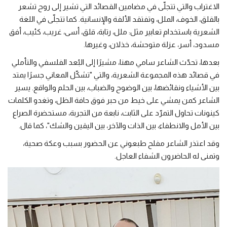
الاغتراب والتي تتجلّى في مضامين القصائد التي تشير إلى روح تشعر
بالقلق، الخوف، الملل، وتفتقد الألفة والإنسانية. كما تتجلّى في اللغة
الشعرية باستخدام تعابير مثل: ملل، رتابة، قلق، أسى، غريب، كئيب، أفق
مسدود، أسر، عزلة متوحشة، خذلان، وغيرها.
بعدها، تحدّث الشاعر سامي مهنا، مشيرًا إلى البُعد الفلسفي والتأملي
في قصائد هذه المجموعة الشعرية، والتي "تشكّل المعاني جسرًا يمتد
بين الأشياء ونقائضها، بين الوضوح والضباب، بين الحلم والواقع. يسير
الشاعر كمن يمشي على خيط من حبر فوق حافة الظل، وتغدو الكلمات
كينونات تحاول التمرّد على الثابت، نابعة من التجربة، مستحضرة الصراع
بين الأمل والانطفاء، بين الذات والآخر، بين اليقين والشك"، كما قال.
وقد اعتذر الشاعر مفلح طبعوني عن الحضور بسبب وعكة صحية،
وتمنى له الحاضرون الشفاء العاجل.