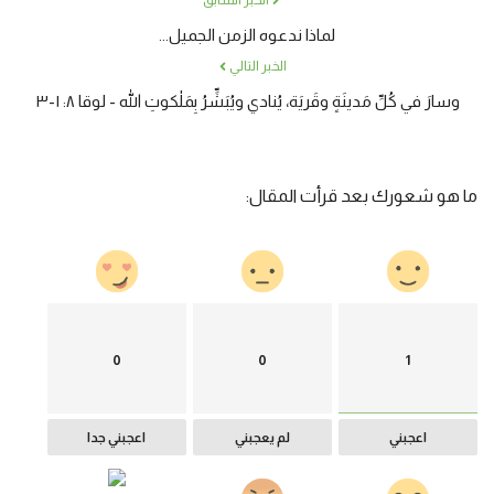
الخبر السابق
لماذا ندعوه الزمن الجميل...
الخبر التالي
وسارَ في كُلِّ مَدينَةٍ وقَريَة، يُنادي ويُبَشِّرُ بِمَلٰكوتِ الله - لوقا ٨: ١-٣
ما هو شعورك بعد قرأت المقال:
0
0
1
اعجبني
لم يعجبني
اعجبني جدا