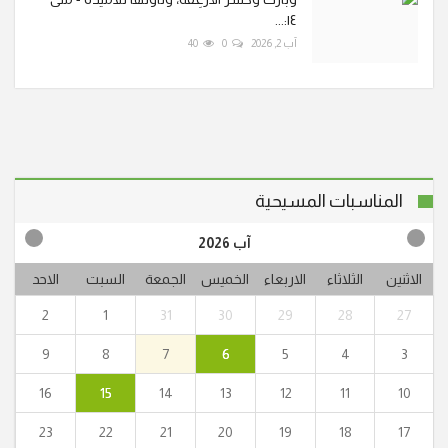
١٤:...
آب 2, 2026
0
40
المناسبات المسيحية
آب 2026
الاثنين
الثلاثاء
الاربعاء
الخميس
الجمعة
السبت
الاحد
2
1
31
30
29
28
27
9
8
7
6
5
4
3
16
15
14
13
12
11
10
"أنا القيامة والحياة. من آمن بي وإن مات يحيا." (يو25:11)
23
22
21
20
19
18
17
انتقل إلى الأخدار السماوية في يافة الناصرة، المأسوف على