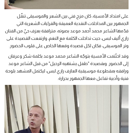
على امتداد الأمسية، كان مزج فني بين الشعر والموسيقى تنقّل
الجمهور بين المداخلات النقدية العميقة والقراءات الشعرية التي
قدّمها الشاعر محمد أحمد موعد بصوته، مترافقة بعزف حيّ من الفنان
رازي أليف لبس، حيث تداخلت الكلمة مع النغم، وارتفعت القصيدة على
وتر الموسيقى، فكان لكل قصيدة وقعها الخاص على قلوب الحضور.
وقد اختُتمت الأمسية بتوجّه الشاعر محمد موعد بكلمة شكر وعرفان
إلى الحضور. وبقصيدة "طفل يشتهيه الرحيل" من قبل الشاعر موعد
ورافقه بمقطوعة موسيقية العازف رازي لبس، ليكتمل المشهد بلوحة
فنية وأدبية تفاعل معها الجمهور بحرارة.