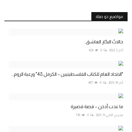
مواضيع ذو صلة
حالاتُ البحّار العاشق..
آذار 5, 2022
0
624
"الاتحاد العام للكتاب الفلسطينيين – الكرمل 48" ورعية الروم...
أيار 10, 2023
0
487
ما عدت أدخن – قصة قصيرة
تشرين الثاني 15, 2021
0
739