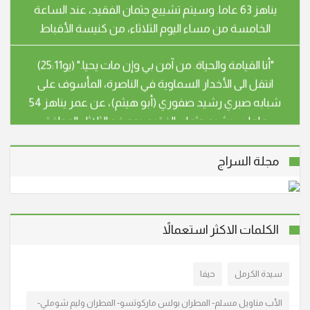
"أنا القيامة والحياة. من آمن بي وإن مات يحيا." (يو25:11)
انتقل الى الأخدار السماوية في الناصرة، المأسوف على
شبابه صبري رشيد صفوري (أبو هيثم)، عن عمر يناهز 54
عاما. سيشيع جثمان الفقيد، يوم غد الثلاثاء الموافق
28.4.26 الساعة الثالثة بعد الظهر، من قاعة بندكتو
"أنا القيامة والحياة. من آمن بي وإن مات يحيا." (يو25:11)
انتقلت إلى الأخدار السماوية في شفاعمرو، المأسوف على
شبابها سهير عزيز خوري – اسطفان (أم جوني) عن عمر
مجلة السراج
ناهز الـ 59 عاما، وسيتم تشييع جثمانها إلى مثواه الأخير اليوم
الأحد 15/3/2026 الساعة الرابعة بعد الظ
انتقل الى الأخدار السماوية في الناصرة، المأسوف على
الكلمات الاكثر استعمالاً
شبابه الدكتور عصام مالك صافيه (أبو مالك) عن عمر ناهز
الـ 66 عاما. وسيشيع جثمانه الطاهر اليوم الاثنين 9/3/2026
سيدة الكرمل
حيفا
الساعة الثالثة ب. ظ من كنيسة سيدة البشارة المارونية
في الناصرة ومن ثم الى مثواه الأخير. تقبل ال
الأب مناويل مسلم- المطران بولس ماركوتسو- المطران وليم شوملي-