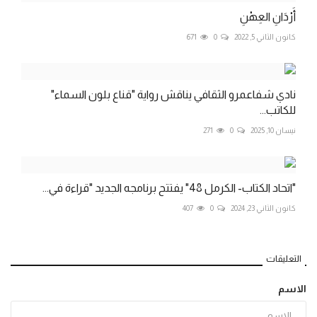
أَرْدَانِ العِهْنِ
كانون الثاني 5, 2022
0
671
نادي شفاعمرو الثقافي يناقش رواية "قناع بلون السماء"
للكاتب...
نيسان 10, 2025
0
271
"اتحاد الكتاب- الكرمل 48" يفتتح برنامجه الجديد "قراءة في...
كانون الثاني 23, 2024
0
407
التعليقات
الاسم