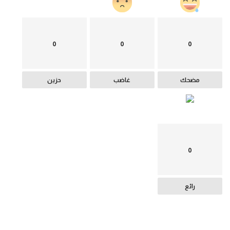
0
0
0
مضحك
غاضب
حزين
0
رائع