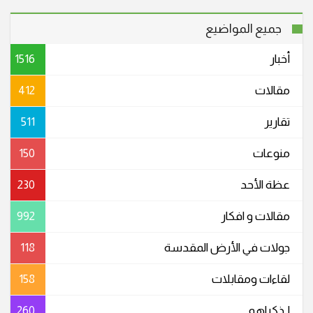
جميع المواضيع
أخبار
1516
مقالات
412
تقارير
511
منوعات
150
عظة الأحد
230
مقالات و افكار
992
جولات في الأرض المقدسة
118
لقاءات ومقابلات
158
لـذكراهم
260