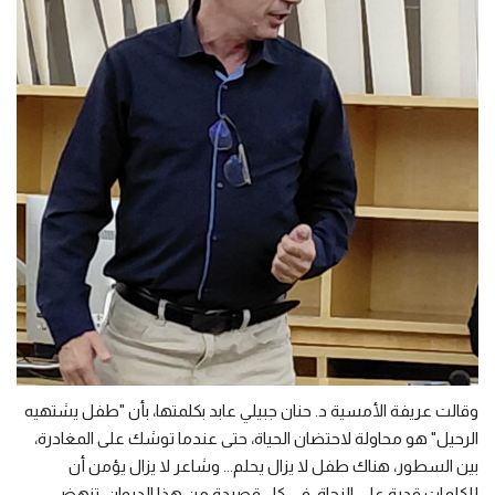
وقالت عريفة الأمسية د. حنان جبيلي عابد بكلمتها، بأن "طفل يشتهيه
الرحيل" هو محاولة لاحتضان الحياة، حتى عندما توشك على المغادرة،
بين السطور، هناك طفل لا يزال يحلم... وشاعر لا يزال يؤمن أن
للكلمات قدرة على النجاة، في كل قصيدة من هذا الديوان، تنهض