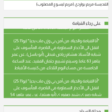
شبابه عوني حنا نجار (أبو جريس) عن عمر ناهز الـ 64 عاما.
القديسة مريم بواردي (مريم ليسوع المصلوب)
وسيشيع جثمانه الطاهر في الساعة الرابعة والنصف بعد
الظهر، اليوم الجمعة 29/5/2026 من قاعة
على رجاء القيامة
"أنا القيامة والحياة. من آمن بي وإن مات يحيا." (يو25:11)
انتقل الى الأخدار السماوية في الناصرة، المأسوف على
شبابه الأستاذ هشام رياض قبطي (أبو باسل)، عن عمر
يناهز 63 عاما. وسيتم تشييع جثمان الفقيد، عند الساعة
الخامسة من مساء اليوم الثلاثاء، من كنيسة الأقباط
"أنا القيامة والحياة. من آمن بي وإن مات يحيا." (يو25:11)
انتقل الى الأخدار السماوية في الناصرة، المأسوف على
شبابه صبري رشيد صفوري (أبو هيثم)، عن عمر يناهز 54
عاما. سيشيع جثمان الفقيد، يوم غد الثلاثاء الموافق
28.4.26 الساعة الثالثة بعد الظهر، من قاعة بندكتو
"أنا القيامة والحياة. من آمن بي وإن مات يحيا." (يو25:11)
مجلة السراج