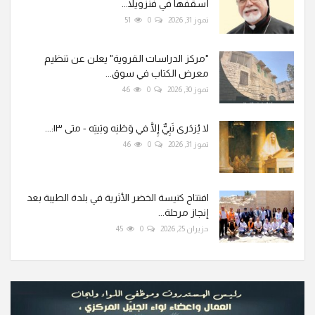
أسقفها في فنزويلا...
تموز 31, 2026
0
51
"مركز الدراسات القروية" يعلن عن تنظيم
معرض الكتاب في سوق...
تموز 30, 2026
0
46
لا يُزدَرى نَبِيٌّ إِلَّا في وَطَنِه وبَيتِه - متى ١٣:...
تموز 31, 2026
0
46
افتتاح كنيسة الخضر الأثرية في بلدة الطيبة بعد
إنجاز مرحلة...
حزيران 25, 2026
0
45