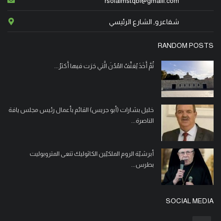
rsolalmstqbl@gmaill.com
الساعة الثانية ب. ظ، من كنيسة القديس جاورجيوس للروم
الأرثوذكس، ومن ثم الى مثواه الأخير في القرية.
شفاعرو, الشارع الرئيسي
RANDOM POSTS
انتقل الى الأخدار السماوية في الناصرة، المأسوف على
شبابه عمانوئيل عودة مقبل – قعوار (17 عاما)، إثر إصابته
ثُمَّ أَخَذَ يُعَنِّفُ المُدُنَ الَّتي جَرَت فيها أَكثرُ...
بجراح خطيرة في حادث طرق وقع الليلة الماضية، على
شارع 79، بين مفترق الناصرة ومفترق " صفورية. وسيشيع
جثمانه الطاهر، الساعة الخامسة من بعد ظهر اليوم الثل
خليل بشارات (أبو جريس) القائم بأعمال رئيس مجلس يافة
الناصرة...
انتقل الى الأخدار السماوية في الناصرة، المأسوف على
شبابه سليم بطرس فرح عن عمر ناهز الـ 55 عاما.
وسيشيع جثمانه الطاهر، الساعة الثالثة من بعد ظهر يوم
أبرشيّة الروم الملكيّين الكاثوليك تنعى المتروبوليت
بطرس...
غد الأحد، من كنيسة البشارة للروم الأرثوذكس ومن ثم الى
مثواه الاخير في مقبرة الروم الأرثوذكس في المدينة.
SOCIAL MEDIA
"أنا القيامة والحياة. من آمن بي وإن مات يحيا." (يو25:11)
انتقل إلى الأخدار السماوية في حيفا، المأسوف على شبابه