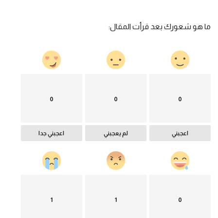
ما هو شعورك بعد قرأت المقال:
0
0
0
اعجبني
لم يعجبني
اعجبني جدا
1
1
0