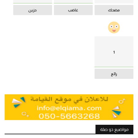
مضحك
غاضب
حزين
1
رائع
مواضيع ذو صلة