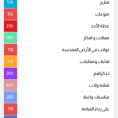
تقارير
510
منوعات
150
عظة الأحد
230
مقالات و افكار
991
جولات في الأرض المقدسة
118
لقاءات ومقابلات
158
لـذكراهم
260
ثقافه وادب
641
مناسبات واعیاد
385
على رجاء القيامة
119