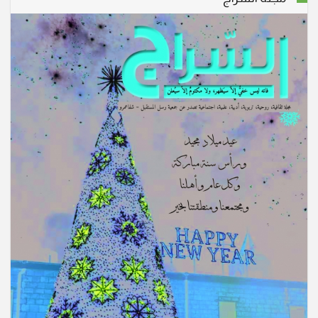
انتقلت إلى الأخدار السماوية في شفاعمرو، المأسوف على
شبابها سهير عزيز خوري – اسطفان (أم جوني) عن عمر
ناهز الـ 59 عاما، وسيتم تشييع جثمانها إلى مثواه الأخير اليوم
الأحد 15/3/2026 الساعة الرابعة بعد الظ
انتقل الى الأخدار السماوية في الناصرة، المأسوف على
شبابه الدكتور عصام مالك صافيه (أبو مالك) عن عمر ناهز
الـ 66 عاما. وسيشيع جثمانه الطاهر اليوم الاثنين 9/3/2026
الساعة الثالثة ب. ظ من كنيسة سيدة البشارة المارونية
في الناصرة ومن ثم الى مثواه الأخير. تقبل ال
"أنا القيامة والحياة. من آمن بي وإن مات يحيا." (يو25:11)
انتقل إلى الأخدار السماوية، في شفاعمرو المربي خليل
طوباسي (أبو موريس) عن عمر ناهز الـ 88 عاما. وسيتم
تشييع جثمانه الطاهر اليوم السبت 1/11/2025 الساعة الثالثة
والنصف ب. ظ، من قاعة السيدة الرعوية ومن ث