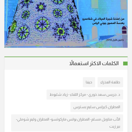
انتقل الى الأمجاد السماوية في عيلبون، المأسوف على
شبابه سمعان صليح (أبو نديم)، عن عمر يناهز الـ 37 عاما.
وسيشيع جثمانه الطاهر، يوم غد الأحد 17/8/2025 الساعة
الثالثة بعد الظهر من كنيسة القديس جوارجيوس للروم
الكاثوليك، ومن ثم الى مثواه الأخير في القرية.
"أنا القيامة والحياة. من آمن بي وإن مات يحيا." (يو25:11)
انتقل إلى الأخدار السماوية، في شفاعمرو المأسوف عليه
الكلمات الاكثر استعمالاً
فهيم عوادية (أبو حليم) عن عمر ناهز الـ 71 عاما. وسيتم
تشييع جثمانه الطاهر اليوم الأربعاء 6/8/2025 الساعة
طلعة العذراء
حيفا
الخامسة ب. ظ، من قاعة السيدة الرعوية ومن
د. جريس سعد خوري - مركز اللقاء - زياد شليوط
"أنا القيامة والحياة. من آمن بي وإن مات يحيا." (يو25:11)
المطران كيرلس سليم بسترس
انتقل إلى الأخدار السماوية في يافة الناصرة، المأسوف على
شبابه عدنان فايز سالم (أبو جريس) عن عمر ناهز الـ 51
الأب مناويل مسلم- المطران بولس ماركوتسو- المطران وليم شوملي-
عاما. وسيشيع جثمانه الطاهر في تمام الساعة الخامسة
بير زيت