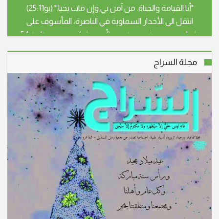
انتقل الى الأخدار السماوية في الناصرة، المأسوف على
شبابه صبري رشيد صفوري (أبو هيثم)، عن عمر يناهز 54
عاما. سيشيع جثمان الفقيد، يوم غد الثلاثاء الموافق
28.4.26 الساعة الثالثة بعد الظهر، من قاعة بندكتو
مجلة السراج
"أنا القيامة والحياة. من آمن بي وإن مات يحيا." (يو25:11)
انتقلت إلى الأخدار السماوية في شفاعمرو، المأسوف على
شبابها سهير عزيز خوري – اسطفان (أم جوني) عن عمر
ناهز الـ 59 عاما، وسيتم تشييع جثمانها إلى مثواه الأخير اليوم
الأحد 15/3/2026 الساعة الرابعة بعد الظ
انتقل الى الأخدار السماوية في الناصرة، المأسوف على
شبابه الدكتور عصام مالك صافيه (أبو مالك) عن عمر ناهز
الـ 66 عاما. وسيشيع جثمانه الطاهر اليوم الاثنين 9/3/2026
الساعة الثالثة ب. ظ من كنيسة سيدة البشارة المارونية
في الناصرة ومن ثم الى مثواه الأخير. تقبل ال