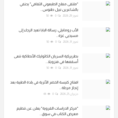
"ملتقى مفلح الطبعوني الثقافي" يحتفي
بالشاعرين نبيل طنوس...
تموز 29, 2026
0
50
الأب رومانيلي: رسالة البابا تعيد الرجاء إلى
مسيحيي غزة...
تموز 31, 2026
0
50
بطريركية السريان الكاثوليك الأنطاكية تنعى
أسقفها في فنزويلا...
تموز 31, 2026
0
50
افتتاح كنيسة الخضر الأثرية في بلدة الطيبة بعد
إنجاز مرحلة...
حزيران 25, 2026
0
44
"مركز الدراسات القروية" يعلن عن تنظيم
معرض الكتاب في سوق...