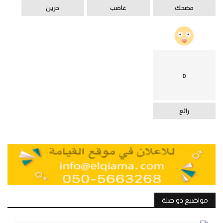
مضحك
غاضب
حزين
0
رائع
مواضيع ذو صلة