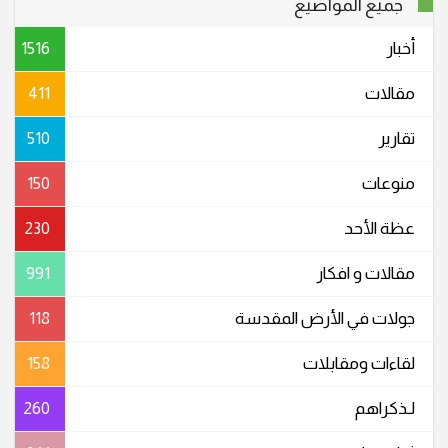
جميع المواضيع
أخبار
1516
مقالات
411
تقارير
510
منوعات
150
عظة الأحد
230
مقالات و افكار
991
جولات في الأرض المقدسة
118
لقاءات ومقابلات
158
لـذكراهم
260