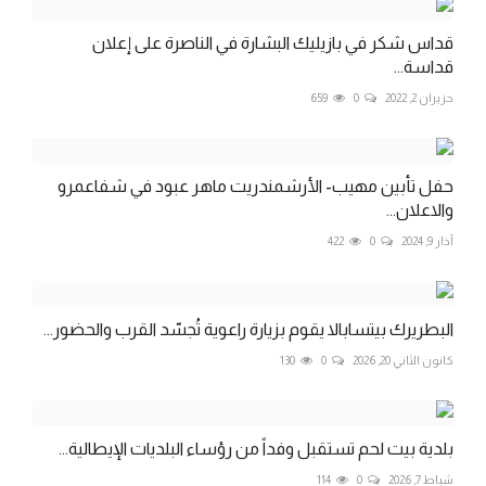
قداس شكر في بازيليك البشارة في الناصرة على إعلان
قداسة...
حزيران 2, 2022
0
659
حفل تأبين مهيب- الأرشمندريت ماهر عبود في شفاعمرو
والاعلان...
آذار 9, 2024
0
422
البطريرك بيتسابالا يقوم بزيارة راعوية تُجسّد القرب والحضور...
كانون الثاني 20, 2026
0
130
بلدية بيت لحم تستقبل وفداً من رؤساء البلديات الإيطالية...
شباط 7, 2026
0
114