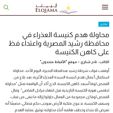
تقارير
محاولة هدم كنيسة العذراء في
الرئيسية
محافظة رشيد المصرية واعتداء فظ
تبرعات
على كاهن الكنيسة
أخبار
الكاتب : نادر شكري – موقع "الأقباط متحدون"
أوقفت قوات شرطة رشيد بمحافظة البحيرة، اليوم الأحد، محاولة
مقالات
استكمال أعمال هدم كنيسة السيدة العذراء الأثرية، بعد بلاغ من
القمص لوقا أسعد كاهن الكنيسة، الذي أكد أن الواقعة تمثل "محاولة
تقارير
لطمس هوية الكنيسة التاريخية قبل انتهاء مراحل التقاضي". وقال
القمص لوقا إن مجموعة من العمال حاولوا إزالة ما تبقى من قباب
منوعات
وسقف الكنيسة، بدعوى ملكية الأرض بموجب حكم قضائي، مضيفًا أنه
تعرض للاعتداء وخطف هاتفه أثناء محاولته توثيق عملية الهدم.
مجلة السراج