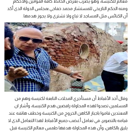
معالم للكنيسة، وهو يضرب بعرض الحائط كافة القوانين والأحكام
ومنه الحكم التاريخي للمستشار محمد خفاجي بمجلس الدولة الذى أكد
أن الكنائس مثل المساجد لا تباع ولا تشترى ولا يجوز هدمها.
وقال أحد الأقباط أن مستأجري المحلات التابعة لكنيسة وهم من
المسلمين تصدوا لهذه المحاولة رافضين هدم الكنيسة، وأشار ان
المعتدين قاموا باجبار الكاهن الخروج من الكنيسة وخطف هاتفه عند
قيامه بالتصوير، في تعامل أغضب جميع الأقباط لهذا التعامل الذى لا
يليق بالكاهن، وأن هذه المحاولة هدفها طمس معالم الكنيسة قبل