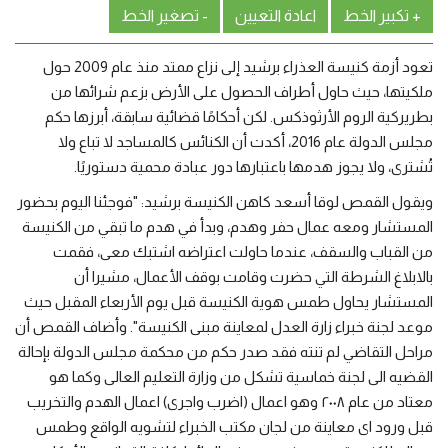
+ تكبير الخط
اعادة التعيين
- تصغير الخط
تعود أزمة كنيسة العذراء برشيد إلى نزاع ممتد منذ عام 2009 حول
ملكيتها، حيث حاول أطراف الحصول على الأرض بزعم شرائها من
بطريركية الروم الأرثوذكس. لكن أحكامًا قضائية سابقة، أبرزها حكم
مجلس الدولة عام 2016، أكدت أن الكنائس كالمساجد لا تباع ولا
تُشترى، ولا يجوز هدمها باعتبارها دور عبادة محمية دستوريًا.
ويقول القمص لوقا أسعد كاهن الكنيسة برشيد: "فوجئنا اليوم بحضور
المستشار ومعه عمال حفر وهدم، وبدأ في هدم ما تبقي من الكنيسة
من القباب والسقف، عندما حاولت اعتراضه اشتبك معى، فقمت
بالابلاغ الشرطة التي حضرت وقامت بوقف الأعمال، مشيرا أن
المستشار يحاول طمس هوية الكنيسة قبل يوم الأربعاء المقبل حيث
موعد لجنة خبراء زارة العدل لمعاينة مبنى الكنيسة". وأضاف القمص أن
مراحل التقاضي لم تنته فقد صدر حكم من محكمة مجلس الدولة بإحالة
القضيه الى لجنة خماسية تشكل من وزارة التعليم العالى وكما هو
معتاد من عام ٢٠٠٨ وهو اعمال (اضرب واجرى) اعمال الهدم والتخريب
قبل ورود اى معاينة من لجان مكتب الخبراء لتشويه الواقع وطمس