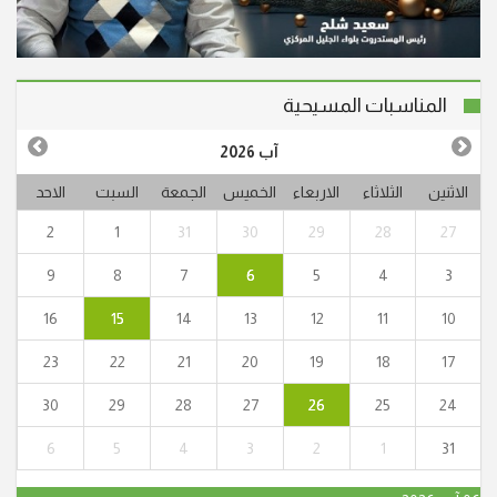
المناسبات المسيحية
آب 2026
الاثنين
الثلاثاء
الاربعاء
الخميس
الجمعة
السبت
الاحد
2
1
31
30
29
28
27
9
8
7
6
5
4
3
16
15
14
13
12
11
10
23
22
21
20
19
18
17
30
29
28
27
26
25
24
"أنا القيامة والحياة. من آمن بي وإن مات يحيا." (يو25:11)
6
5
4
3
2
1
31
انتقل إلى الأخدار السماوية في يافة الناصرة، المأسوف على
شبابه عوني حنا نجار (أبو جريس) عن عمر ناهز الـ 64 عاما.