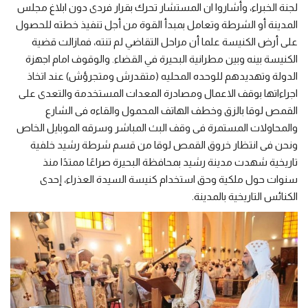
لجنة الخبراء، وأشاروا ان المستشار تحرك بقرار فردى دون ابلاغ مجلس
المدينة أو الشرطة وتعامل بمبدأ القوة من أجل تنفيذ خطته للحصول
على أرض الكنيسة علما أن مراحل التقاضي لم تنته، فمازالت قضية
الكنيسة بينه وبين مطرانية البحيرة في القضاء. والوقوف امام اجهزة
الدولة وتهديدهم للوحده المحليه (متقدرش ومتجرؤش) عند اتخاذ
اجراءاتها بوقف الاعمال ومصادرة المعدات المستخدمة والتعدى على
القمص لوقا بالزق وخطف الهاتف المحمول والقاءه فى الشارع
والمحاولات المستمرة فى وقف البث المباشر وسرقه الموبايل الخاص
ونحن فى انتظار خروق القمص لوقا من قسم شرطة رشيد خلفية
تاريخية شهدت مدينة رشيد بمحافظة البحيرة صراعًا ممتدًا منذ
سنوات حول ملكية وحق استخدام كنيسة السيدة العذراء، إحدى
الكنائس التاريخية بالمدينة.