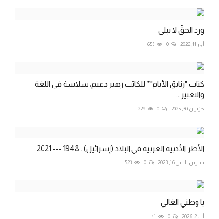
ورد الحقّ لا يبلى
أيار 11, 2022
0
653
كتاب "زنابق الأيام"* للكاتب زهير دعيم، سلاسة في اللغة
والتعبير...
حزيران 30, 2025
0
229
الأطر الأدبية العربية في البلاد (إسرائيل) . 1948 --- 2021
تشرين الثاني 16, 2023
0
523
يا وطني الغالي
آب 2, 2026
0
41