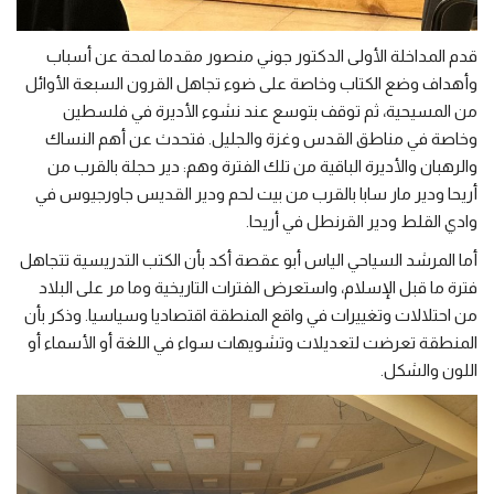
قدم المداخلة الأولى الدكتور جوني منصور مقدما لمحة عن أسباب
وأهداف وضع الكتاب وخاصة على ضوء تجاهل القرون السبعة الأوائل
من المسيحية، ثم توقف بتوسع عند نشوء الأديرة في فلسطين
وخاصة في مناطق القدس وغزة والجليل. فتحدث عن أهم النساك
والرهبان والأديرة الباقية من تلك الفترة وهم: دير حجلة بالقرب من
أريحا ودير مار سابا بالقرب من بيت لحم ودير القديس جاورجيوس في
وادي القلط ودير القرنطل في أريحا.
أما المرشد السياحي الياس أبو عقصة أكد بأن الكتب التدريسية تتجاهل
فترة ما قبل الإسلام، واستعرض الفترات التاريخية وما مر على البلاد
من احتلالات وتغييرات في واقع المنطقة اقتصاديا وسياسيا. وذكر بأن
المنطقة تعرضت لتعديلات وتشويهات سواء في اللغة أو الأسماء أو
اللون والشكل.