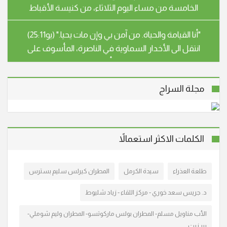
"أنا القيامة والحياة. من آمن بي وإن مات يحيا." (يو25:11)
انتقل الى الأخدار السماوية في الناصرة، المأسوف على
شبابه صبري رشيد صفوري (أبو هيثم)، عن عمر يناهز 54
عاما. سيشيع جثمان الفقيد، يوم غد الثلاثاء الموافق
28.4.26 الساعة الثالثة بعد الظهر، من قاعة بندكتو
مجلة السراج
"أنا القيامة والحياة. من آمن بي وإن مات يحيا." (يو25:11)
انتقلت إلى الأخدار السماوية في شفاعمرو، المأسوف على
شبابها سهير عزيز خوري – اسطفان (أم جوني) عن عمر
ناهز الـ 59 عاما، وسيتم تشييع جثمانها إلى مثواه الأخير اليوم
الكلمات الاكثر استعمالاً
الأحد 15/3/2026 الساعة الرابعة بعد الظ
طلعة العذراء
سيدة الكرمل
المطران كيرلس سليم بسترس
انتقل الى الأخدار السماوية في الناصرة، المأسوف على
شبابه الدكتور عصام مالك صافيه (أبو مالك) عن عمر ناهز
د. جريس سعد خوري - مركز اللقاء - زياد شليوط
الـ 66 عاما. وسيشيع جثمانه الطاهر اليوم الاثنين 9/3/2026
الأب مناويل مسلم- المطران بولس ماركوتسو- المطران وليم شوملي-
الساعة الثالثة ب. ظ من كنيسة سيدة البشارة المارونية
بير زيت