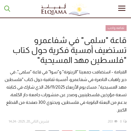
ثقافه وادب
قاعة "سلمى" في شفاعمرو
الرئيسية
تستضيف أمسية فكرية حول كتاب
تبرعات
"فلسطين مهد المسيحية"
أخبار
القيامة - استضافت جمعيتا "الزيتونة" و"سوا" في قاعة "سلمى"، في
دير راهبات الناصرة في شفاعمرو، أمسية ثقافية حول كتاب "فلسطين
مقالات
مهد المسيحية"، مساء يوم الأربعاء 26/11/2025، الذي شارك في كتابته
تسعة مؤرخين فلسطينيين وصدر عن منشورات جامعة دار الكلمة،
تقارير
بدعم من البعثة البابوية في فلسطين، ويحتوي 300 صفحة من القطع
الكبير.
منوعات
0
203
تشرين الثاني 28, 2025 - 14:24
مجلة السراج