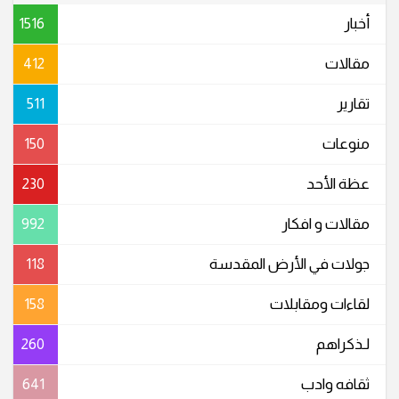
أخبار
1516
مقالات
412
تقارير
511
منوعات
150
عظة الأحد
230
مقالات و افكار
992
جولات في الأرض المقدسة
118
لقاءات ومقابلات
158
لـذكراهم
260
ثقافه وادب
641