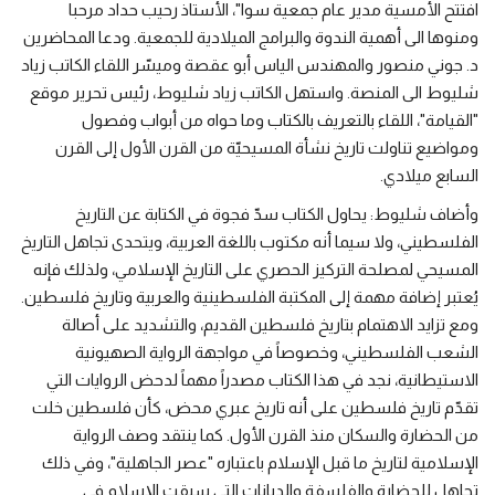
افتتح الأمسية مدير عام جمعية سوا"، الأستاذ رحيب حداد مرحبا
ومنوها الى أهمية الندوة والبرامج الميلادية للجمعية. ودعا المحاضرين
د. جوني منصور والمهندس الياس أبو عقصة وميسّر اللقاء الكاتب زياد
شليوط الى المنصة. واستهل الكاتب زياد شليوط، رئيس تحرير موقع
"القيامة"، اللقاء بالتعريف بالكتاب وما حواه من أبواب وفصول
ومواضيع تناولت تاريخ نشأة المسيحيّة من القرن الأول إلى القرن
السابع ميلادي.
وأضاف شليوط: يحاول الكتاب سدّ فجوة في الكتابة عن التاريخ
الفلسطيني، ولا سيما أنه مكتوب باللغة العربية، ويتحدى تجاهل التاريخ
المسيحي لمصلحة التركيز الحصري على التاريخ الإسلامي، ولذلك فإنه
يُعتبر إضافة مهمة إلى المكتبة الفلسطينية والعربية وتاريخ فلسطين.
ومع تزايد الاهتمام بتاريخ فلسطين القديم، والتشديد على أصالة
الشعب الفلسطيني، وخصوصاً في مواجهة الرواية الصهيونية
الاستيطانية، نجد في هذا الكتاب مصدراً مهماً لدحض الروايات التي
تقدّم تاريخ فلسطين على أنه تاريخ عبري محض، كأن فلسطين خلت
من الحضارة والسكان منذ القرن الأول. كما ينتقد وصف الرواية
الإسلامية لتاريخ ما قبل الإسلام باعتباره "عصر الجاهلية"، وفي ذلك
تجاهل للحضارة والفلسفة والديانات التي سبقت الإسلام في