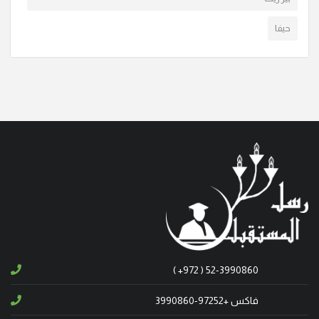
في الناصرة ومن ثم الى مثواه الأخير. تقبل ال
حيفا
"أنا القيامة والحياة. من آمن بي وإن مات يحيا." (يو25:11)
انتقل إلى الأخدار السماوية، في شفاعمرو المربي خليل
طوباسي (أبو موريس) عن عمر ناهز الـ 88 عاما. وسيتم
تشييع جثمانه الطاهر اليوم السبت 1/11/2025 الساعة الثالثة
والنصف ب. ظ، من قاعة السيدة الرعوية ومن ث
انتقل الى الأمجاد السماوية في عيلبون، المأسوف على
شبابه سمعان صليح (أبو نديم)، عن عمر يناهز الـ 37 عاما.
وسيشيع جثمانه الطاهر، يوم غد الأحد 17/8/2025 الساعة
الثالثة بعد الظهر من كنيسة القديس جوارجيوس للروم
الكاثوليك، ومن ثم الى مثواه الأخير في القرية.
( +972 ) 52-3990860
"أنا القيامة والحياة. من آمن بي وإن مات يحيا." (يو25:11)
انتقل إلى الأخدار السماوية، في شفاعمرو المأسوف عليه
فاكس +97252-3990860
فهيم عوادية (أبو حليم) عن عمر ناهز الـ 71 عاما. وسيتم