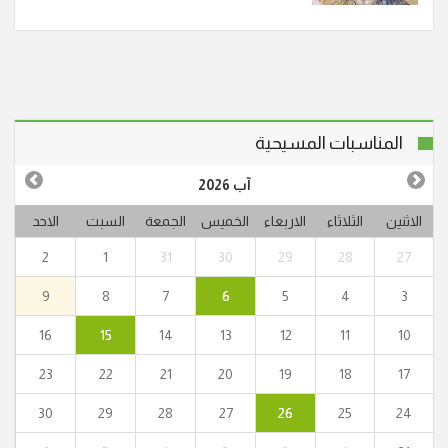
المناسبات المسيحية
آب 2026
الاثنين
الثلاثاء
الاربعاء
الخميس
الجمعة
السبت
الاحد
2
1
31
30
29
28
27
9
8
7
6
5
4
3
16
15
14
13
12
11
10
23
22
21
20
19
18
17
30
29
28
27
26
25
24
"أنا القيامة والحياة. من آمن بي وإن مات يحيا." (يو25:11)