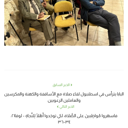
الخبر السابق
البابا يترأس في اسطنبول لقاء صلاة مع الأساقفة والكهنة والمكرسين
والعاملين الرعويين
الخبر التالي
فاسهَروا مُواظِبينَ على الصَّلاة، لكي توجَدوا أَهْلًا لِلنَّجاةِ - لوقا٢١:
٣٤-٣٦