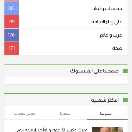
مناسبات واعیاد
385
على رجاء القيامة
119
عرب و عالم
176
صحة
171
صفحتنا على الفيسبوك
الاكثر شعبية
اسبوعياً
شهرياً
جميع الاوقات
وباركَ وكسَرَ الأَرغِفة، وناوَلَها تَلاميذَه - متى