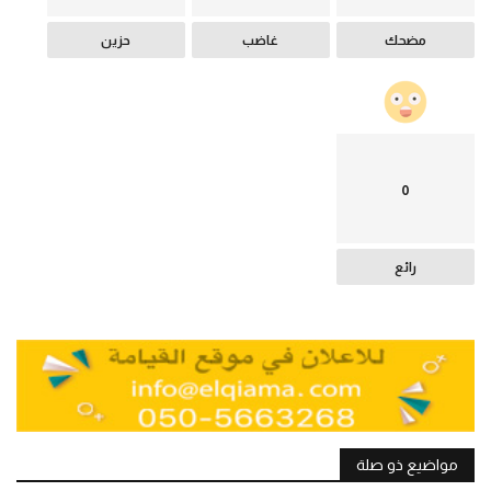
مضحك
غاضب
حزين
0
رائع
مواضيع ذو صلة