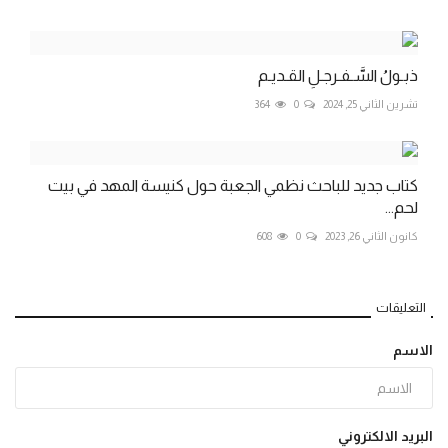
ذبـولُ السَّـفـرجـلِ القـديـم
تشرين الثاني 25, 2024
0
364
كتاب جديد للباحث نظمي الجعبة حول كنيسة المهد في بيت
لحم...
كانون الثاني 26, 2023
0
608
التعليقات
الاسم
البريد الالكتروني