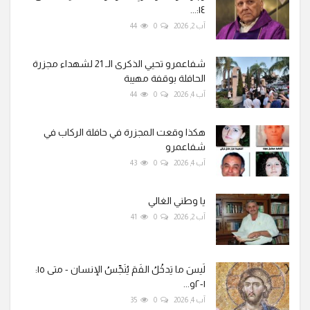
١٤:...
آب 2, 2026
0
44
شفاعمرو تحيي الذكرى الـ 21 لشهداء مجزرة
الحافلة بوقفة مهيبة
آب 4, 2026
0
44
هكذا وقعت المجزرة في حافلة الركاب في
شفاعمرو
آب 4, 2026
0
43
يا وطني الغالي
آب 2, 2026
0
41
لَيسَ ما يَدخُلُ الفَمَ يُنَجِّسُ الإنسان - متى ١٥:
١-٢و...
آب 4, 2026
0
35