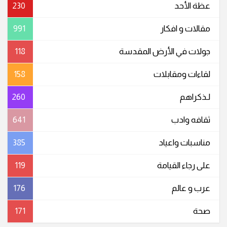
عظة الأحد
230
مقالات و افكار
991
جولات في الأرض المقدسة
118
لقاءات ومقابلات
158
لـذكراهم
260
ثقافه وادب
641
مناسبات واعیاد
385
على رجاء القيامة
119
عرب و عالم
176
صحة
171