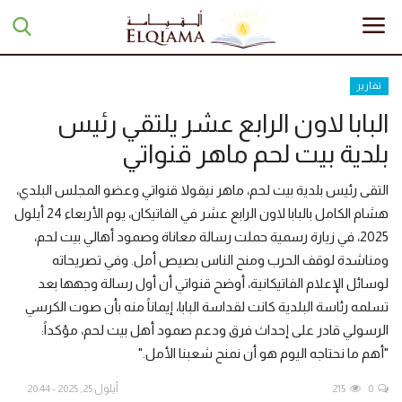
تقارير
البابا لاون الرابع عشر يلتقي رئيس
الرئيسية
بلدية بيت لحم ماهر قنواتي
تبرعات
التقى رئيس بلدية بيت لحم، ماهر نيقولا قنواتي وعضو المجلس البلدي،
هشام الكامل بالبابا لاون الرابع عشر في الفاتيكان، يوم الأربعاء 24 أيلول
أخبار
2025، في زيارة رسمية حملت رسالة معاناة وصمود أهالي بيت لحم،
مقالات
ومناشدة لوقف الحرب ومنح الناس بصيص أمل. وفي تصريحاته
لوسائل الإعلام الفاتيكانية، أوضح قنواتي أن أول رسالة وجهها بعد
تقارير
تسلمه رئاسة البلدية كانت لقداسة البابا، إيماناً منه بأن صوت الكرسي
الرسولي قادر على إحداث فرق ودعم صمود أهل بيت لحم، مؤكداً:
منوعات
"أهم ما نحتاجه اليوم هو أن نمنح شعبنا الأمل."
0
215
أيلول 25, 2025 - 20:44
مجلة السراج