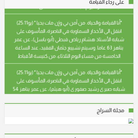
على رجاء القيامة
"أنا القيامة والحياة. من آمن بي وإن مات يحيا." (يو25:11)
انتقل الى الأخدار السماوية في الناصرة، المأسوف على
شبابه الأستاذ هشام رياض قبطي (أبو باسل)، عن عمر
يناهز 63 عاما. وسيتم تشييع جثمان الفقيد، عند الساعة
الخامسة من مساء اليوم الثلاثاء، من كنيسة الأقباط
"أنا القيامة والحياة. من آمن بي وإن مات يحيا." (يو25:11)
انتقل الى الأخدار السماوية في الناصرة، المأسوف على
شبابه صبري رشيد صفوري (أبو هيثم)، عن عمر يناهز 54
عاما. سيشيع جثمان الفقيد، يوم غد الثلاثاء الموافق
28.4.26 الساعة الثالثة بعد الظهر، من قاعة بندكتو
"أنا القيامة والحياة. من آمن بي وإن مات يحيا." (يو25:11)
مجلة السراج
انتقلت إلى الأخدار السماوية في شفاعمرو، المأسوف على
شبابها سهير عزيز خوري – اسطفان (أم جوني) عن عمر
ناهز الـ 59 عاما، وسيتم تشييع جثمانها إلى مثواه الأخير اليوم