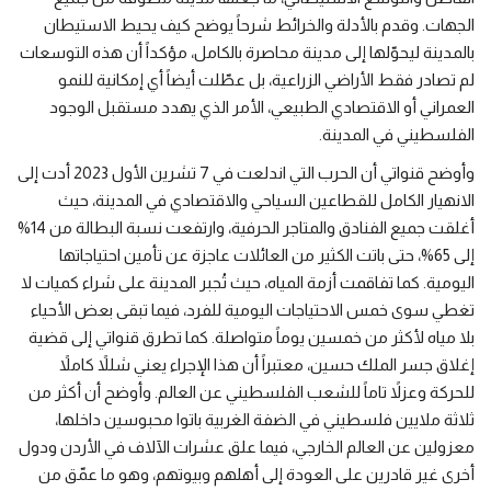
الجهات. وقدم بالأدلة والخرائط شرحاً يوضح كيف يحيط الاستيطان
بالمدينة ليحوّلها إلى مدينة محاصرة بالكامل، مؤكداً أن هذه التوسعات
لم تصادر فقط الأراضي الزراعية، بل عطّلت أيضاً أي إمكانية للنمو
العمراني أو الاقتصادي الطبيعي، الأمر الذي يهدد مستقبل الوجود
الفلسطيني في المدينة.
وأوضح قنواتي أن الحرب التي اندلعت في 7 تشرين الأول 2023 أدت إلى
الانهيار الكامل للقطاعين السياحي والاقتصادي في المدينة، حيث
أغلقت جميع الفنادق والمتاجر الحرفية، وارتفعت نسبة البطالة من 14%
إلى 65%، حتى باتت الكثير من العائلات عاجزة عن تأمين احتياجاتها
اليومية. كما تفاقمت أزمة المياه، حيث تُجبر المدينة على شراء كميات لا
تغطي سوى خمس الاحتياجات اليومية للفرد، فيما تبقى بعض الأحياء
بلا مياه لأكثر من خمسين يوماً متواصلة. كما تطرق قنواتي إلى قضية
إغلاق جسر الملك حسين، معتبراً أن هذا الإجراء يعني شللاً كاملاً
للحركة وعزلاً تاماً للشعب الفلسطيني عن العالم. وأوضح أن أكثر من
ثلاثة ملايين فلسطيني في الضفة الغربية باتوا محبوسين داخلها،
معزولين عن العالم الخارجي، فيما علق عشرات الآلاف في الأردن ودول
أخرى غير قادرين على العودة إلى أهلهم وبيوتهم، وهو ما عمّق من