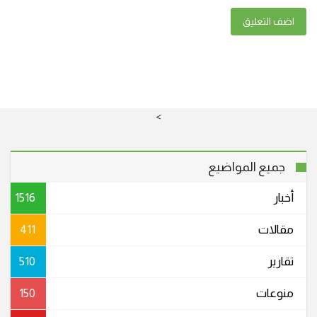
اضف التعليق
>
جميع المواضيع
أخبار
1516
مقالات
411
تقارير
510
منوعات
150