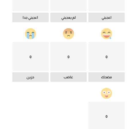
اعجبني
لم يعجبني
اعجبني جدا
0
0
0
مضحك
غاضب
حزين
0