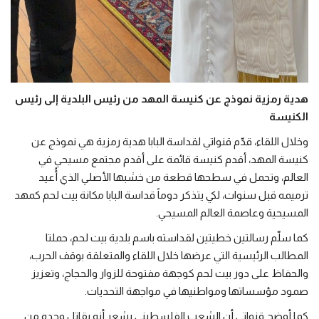
هدية رمزية نموذج عن كنيسة المهد من رئيس البلدية إلى رئيس
الكنيسة
وخلال اللقاء، قدّم قنواتي لقداسة البابا هدية رمزية هي نموذج عن
كنيسة المهد، أقدم كنيسة قائمة على أقدم مجتمع مسيحي في
العالم، وتحمل في سطحها قطعة من خشبها الأصلي الذي أُعيد
ترميمه قبل سنوات، لكي يتذكر دوماً قداسة البابا مكانة بيت لحم كمهد
المسيحية وعاصمة العالم المسيحي.
كما سلّم رسالتين خطيتين لقداسته باسم بلدية بيت لحم، حملتا
المطالب الرئيسية التي عرضها خلال اللقاء والمتعلقة بوقف الحرب،
والحفاظ على دور بيت لحم كوجهة مفتوحة للزوار والحجاج، وتعزيز
صمود مؤسساتها ومواطنيها في مواجهة التحديات.
كما أوضح قنواتي أن الشعب الفلسطيني يشعر أنه يقاتل وحده من