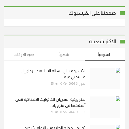
صفحتنا على الفيسبوك
الاكثر شعبية
اسبوعياً
شهرياً
جميع الاوقات
الأب رومانيلي: رسالة البابا تعيد الرجاء إلى
مسيحيي غزة...
تموز 31, 2026
0
55
بطريركية السريان الكاثوليك الأنطاكية تنعى
أسقفها في فنزويلا...
تموز 31, 2026
0
51
"ملتقى مفلح الطبعوني الثقافي" يحتفي