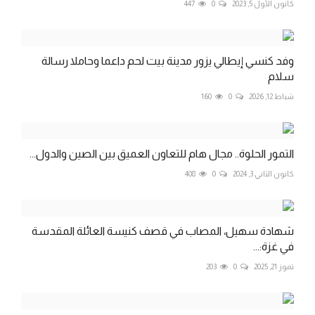
كانون الأول 5, 2023
0
447
وفد كنسي إيطالي يزور مدينة بيت لحم داعما وحاملا رسالة
سلام
شباط 12, 2026
0
160
التمور الحلوة.. مجال هام للتعاون العميق بين الصين والدول...
كانون الثاني 3, 2024
0
408
شهادة سهيل، المصاب في قصف كنيسة العائلة المقدسة
في غزة:...
تموز 21, 2025
0
203