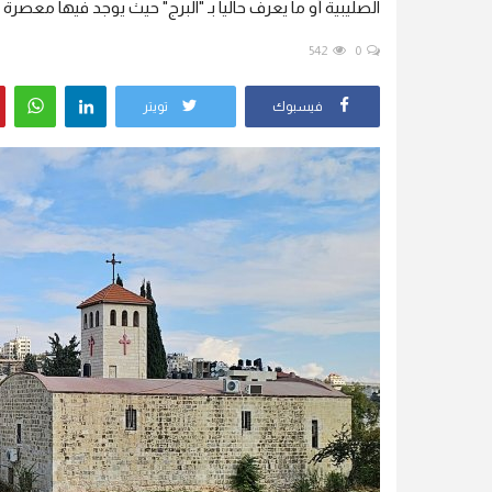
الصليبية أو ما يعرف حالياً بـ "البرج" حيث يوجد فيها معص
542
0
فيسبوك
تويتر