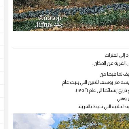
د إلى الفترات
ل القرية عن المكان .
ف لما فيها من
ة مار يوسف للاتين التي بنيت عام
1859، وكنيسة الخضر (القديس جاورجيوس) والتي يرجع تاريخ إنشائها الى عام (١٨٥٢).
ز وهي
ة الخلابة التي تحيط بالقرية.