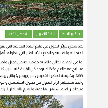
+ تكبير الخط
اعادة التعيين
- تصغير الخط
كما يمكن للزائر التجول في قلاع البلدة القديمة التي تعو
العثمانية والصليبية والتمتع بالأساطير التي يتداولها أه
أما في الوقت الحالي فالقرية مقصد صيفي جميل ولطي
مسابح ومطاعم وكذلك يوجد في القرية كنيستان، كنيس
وأيضاً يستطيع الزائر التجول في حقول المشمش واللو
منتجات زراعية تشتهر بها جفنا، والتمتع بالمناظر الزراعي