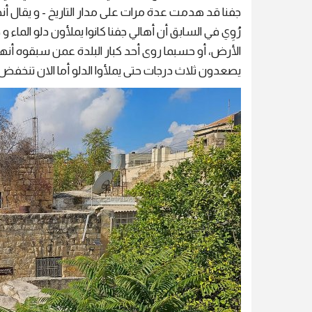
جفنا قد هدمت عدة مرات على مدار التاريخ - و يقال أ
رُوِي في السابق أن أهالي جفنا كانوا يملأون دلو الما
الأرض، أو حسبما روى أحد كبار البلدة عمن سبقوه أنهم
يصعدون ثلاث درجات حتى يملأوا الدلو أما الان تنخفض بمقدار ٢٧ درجة عن س