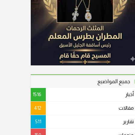
جميع المواضيع
أخبار
1516
مقالات
412
تقارير
511