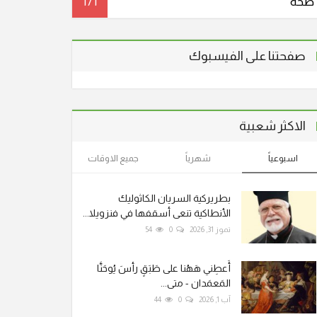
صحة
171
صفحتنا على الفيسبوك
الاكثر شعبية
اسبوعياً
شهرياً
جميع الاوقات
بطريركية السريان الكاثوليك
الأنطاكية تنعى أسقفها في فنزويلا...
تموز 31, 2026
0
54
أَعطِني هَهُنا على طَبَقٍ رأسَ يُوحَنَّا
المَعمَدان - متى...
آب 1, 2026
0
44