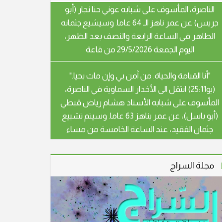
اليوم الجمعة 29/5/2026 من قاعة
"أنا القيامة والحياة. من آمن بي وإن مات يحيا."
(يو25:11) انتقل الى الأخدار السماوية في الناصرة،
المأسوف على شبابه الأستاذ هشام رياض قبطي
(أبو باسل)، عن عمر يناهز 63 عاما. وسيتم تشييع
جثمان الفقيد، عند الساعة الخامسة من مساء
اليوم الثلاثاء، من كنيسة الأقباط
"أنا القيامة والحياة. من آمن بي وإن مات يحيا."
(يو25:11) انتقل الى الأخدار السماوية في الناصرة،
المأسوف على شبابه صبري رشيد صفوري (أبو
مجلة السراج
هيثم)، عن عمر يناهز 54 عاما. سيشيع جثمان
الفقيد، يوم غد الثلاثاء الموافق 28.4.26 الساعة
الثالثة بعد الظهر، من قاعة بندكتو