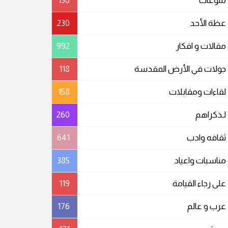
منوعات
150
عظة الأحد
230
مقالات و افكار
992
جولات في الأرض المقدسة
118
لقاءات ومقابلات
158
لـذكراهم
260
ثقافه وادب
641
مناسبات واعیاد
385
على رجاء القيامة
119
عرب و عالم
176