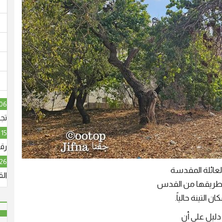
06 آب, 026
تج
15 آب, 2026
رقا
26 آب, 2026
لعائلة المقدسة
ال
 طريقها من القدس
 التينة حالياً.
دليل على أن