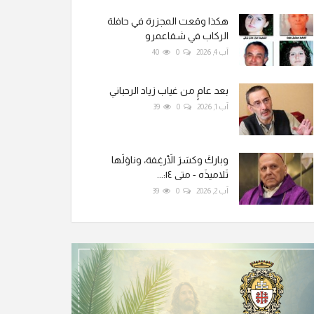
هكذا وقعت المجزرة في حافلة
الركاب في شفاعمرو
آب 4, 2026
0
40
بعد عامٍ من غياب زياد الرحباني
آب 1, 2026
0
39
وباركَ وكسَرَ الأَرغِفة، وناوَلَها
تَلاميذَه - متى ١٤:...
آب 2, 2026
0
39