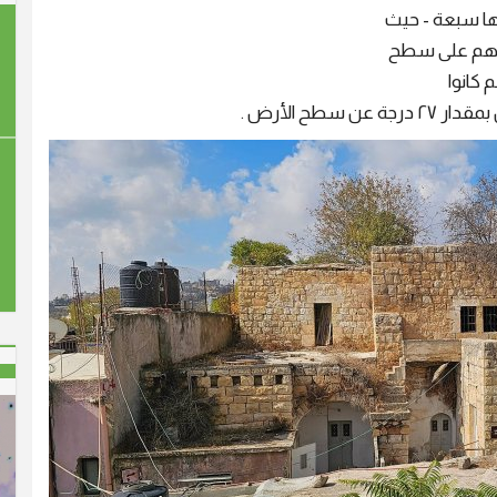
نها سبعة - حيث
ء و هم على سطح
 كانوا
طح الأرض .