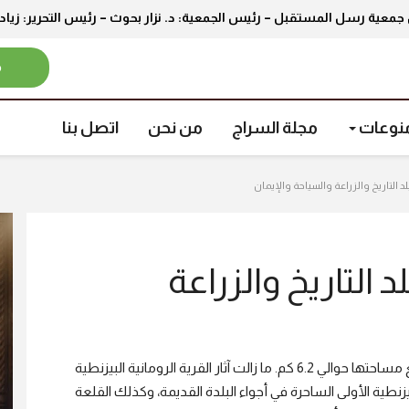
جمعية رسل المستقبل – رئيس الجمعية: د. نزار بحوث – رئيس التحرير: زيا
م
نوعات
مجلة السراج
من نحن
اتصل بنا
د التاريخ والزراعة والسياحة والإيمان
د التاريخ والزراعة
قرية صغيرة تبعد حوالي 8 كم عن مدينة رام الله شمالاً، تبلغ مساحتها حوالي 6.2 كم. ما زالت آثار القرية الرومانية البيزنطية
لبيزنطية الأولى الساحرة في أجواء البلدة القديمة، وكذلك القلعة