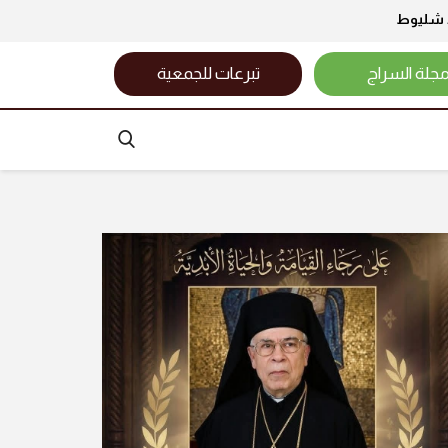
د شليوط
جلة السراج
تبرعات للجمعية